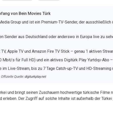
pfang von Bein Movies Türk
Media Group und ist ein Premium-TV-Sender, der ausschließlich 
en Sender aus Deutschland oder anderswo in Europa live zu seh
TV, Apple TV und Amazon Fire TV Stick – genau 1 aktiven Stream
 Mbit/s für Full HD) und ein aktives Digitürk Play Yurtdışı-Abo –
im Live-Stream, bis zu 7 Tage Catch-up-TV und HD-Streaming mi
Offizielle Quelle:
digiturkplay.net
rkei und bringt seinen Zuschauern hochwertige türkische Filme r
leben. Der Zugriff auf solche Inhalte ist außerhalb der Türkei 