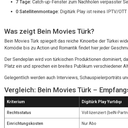
7 Tage:
Catch-up-Fenster zum Nachholen verpasster S
0 Satellitenmontage:
Digitürk Play ist reines IPTV/OTT 
Was zeigt Bein Movies Türk?
Bein Movies Türk spiegelt das reiche Kinoerbe der Türkei wide
Komödie bis zu Action und Romantik findet hier jeder Geschm
Der Sendeplan wird von türkischen Produktionen dominiert, da
Platz ein und sprechen ein breites Publikum verschiedener Al
Gelegentlich werden auch Interviews, Schauspielerporträts un
Vergleich: Bein Movies Türk – Empfan
Kriterium
Digitürk Play Yurtdışı
Rechtsstatus
Voll lizenziert (beIN-Partn
Einrichtungskosten
Nur Abo