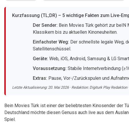
Kurzfassung (TL;DR) – 5 wichtige Fakten zum Live-Em
Der Sender:
Bein Movies Türk gehört zur beIN 
Klassikern bis zu aktuellen Kinoneuheiten.
Einfachster Weg:
Der schnellste legale Weg, d
Satellitenschüssel.
Geräte:
Web, iOS, Android, Samsung & LG Smart 
Voraussetzung:
Stabile Internetverbindung (≥10
Extras:
Pause, Vor-/Zurückspulen und Aufnahme 
Letzte Aktualisierung: 20. Mai 2026 · Redaktion: Digiturk Play Redaktion · 
Bein Movies Türk ist einer der beliebtesten Kinosender der Tü
Deutschland möchte diesen Genuss auch live aus dem Ausland er
Spiel.