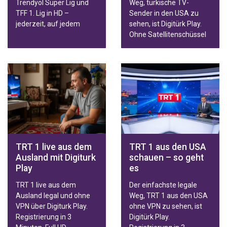
Trendyol Süper Lig und
Weg, türkische TV-
TFF 1. Lig in HD –
Sender in den USA zu
jederzeit, auf jedem
sehen, ist Digitürk Play.
Gerät, weltweit.
Ohne Satellitenschüssel
— streamen Sie Live-
Sender, Serien, Filme und
Spiele der Trendyol Süper
Lig in HD auf Smart-TV,
Smartphone, Tablet oder
PC. Familien- und
Sportpakete mit
schneller Aktivierung.
TRT 1 live aus dem
TRT 1 aus den USA
Ausland mit Digiturk
schauen – so geht
Play
es
TRT 1 live aus dem
Der einfachste legale
Ausland legal und ohne
Weg, TRT 1 aus den USA
VPN über Digiturk Play.
ohne VPN zu sehen, ist
Registrierung in 3
Digitürk Play.