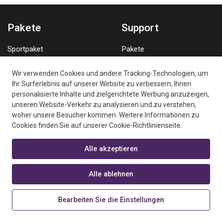
Pakete
Support
Sportpaket
Pakete
Familienpaket
Plattformen Ansehen
Wir verwenden Cookies und andere Tracking-Technologien, um
Häufig Gestellte Fragen
Ihr Surferlebnis auf unserer Website zu verbessern, Ihnen
personalisierte Inhalte und zielgerichtete Werbung anzuzeigen,
unseren Website-Verkehr zu analysieren und zu verstehen,
woher unsere Besucher kommen. Weitere Informationen zu
Cookies finden Sie auf unserer Cookie-Richtlinienseite.
Alle akzeptieren
New Generation Media LLC ist ein autorisierter Geschäftspartner
von Digiturk Play Overseas.
Alle ablehnen
Digiturk Play ist ein Unternehmen der beIN MEDIA GROUP.
©2026 New Generation Media LLC, Alle Rechte vorbehalten.
Bearbeiten Sie die Einstellungen
United States / 216.73.217.9