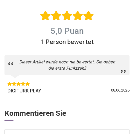
Aussagekraft der Tabelle
Rekordhalter, der
und Livebilder aus dem
inzwischen bei 26 Titeln
Ausland.
steht. Wer türkischen
Fußball über
5,0 Puan
Tabellenplätze hinaus
verstehen will, kommt an
1 Person bewertet
diesen
Dieser Artikel wurde noch nie bewertet. Sie geben
die erste Punktzahl!
DIGITURK PLAY
08.06.2026
Kommentieren Sie