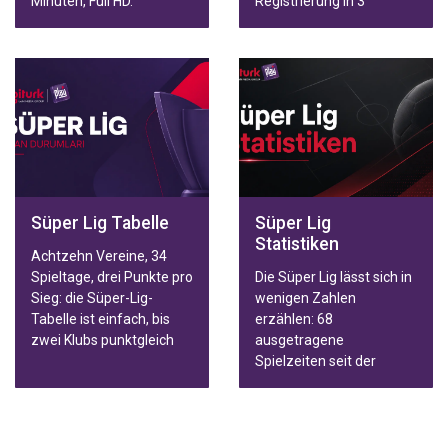
Minuten, Full HD.
Registrierung in 3
Minuten, Full HD.
Süper Lig Tabelle
Süper Lig
Statistiken
Achtzehn Vereine, 34
Spieltage, drei Punkte pro
Die Süper Lig lässt sich in
Sieg: die Süper-Lig-
wenigen Zahlen
Tabelle ist einfach, bis
erzählen: 68
zwei Klubs punktgleich
ausgetragene
sind. Dann entscheidet
Spielzeiten seit der
der Direktvergleich statt
Gründung 1959, nur
der Tordifferenz. Dieser
sechs verschiedene
Leitfaden erklärt Europa-
Meister in dieser
und Abstiegslinien, die
gesamten Zeit und ein