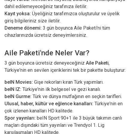
dahil edilemeyeceğiniz tarafınıza iletilir.
Kayıt yoksa:
Üyeliğiniz tarafımızca oluşturulur ve üyelik
giriş bilgileriniz size iletilir.
Deneme dönemi:
3 gün boyunca Aile Paketi'ni tüm
cihazlarınızda ücretsiz deneyimlersiniz.
Aile Paketi'nde Neler Var?
3 gün boyunca ücretsiz deneyeceğiniz
Aile Paketi
,
Türkiye'nin en sevilen içeriklerini tek bir pakette buluşturur:
beIN Movies:
Gişe rekorları kıran Türk yapımları.
beIN IZ:
Türkiye'nin ilk belgesel ve gezi kanalı.
beIN Gurme:
Türk ve dünya mutfağının en seçkin tarifleri.
Ulusal, haber, kültür ve eğlence kanalları:
Türkiye'nin en
çok izlenen kanalları HD kalitede.
Spor yayınları:
beIN Sport 90+1 ile 3 büyük takımın canlı
maçları dışındaki tüm yayınları ve Trendyol 1. Lig
karşılaşmaları HD kalitede.