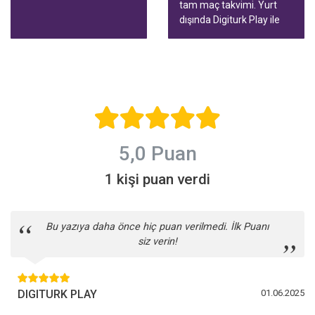
averaj konuşuyor. Bu
tam maç takvimi. Yurt
rehberde tablodaki renkli
dışında Digiturk Play ile
hatlar, Avrupa ve küme
tüm maçları birçok
düşme sınırı, tablonun ne
cihazda, canlı yayını
zaman güvenilir olduğu
durdurup geri alarak
ve yurt dışından izleme
izleyin.
yolları var.
5,0 Puan
1 kişi puan verdi
Bu yazıya daha önce hiç puan verilmedi. İlk Puanı
siz verin!
DIGITURK PLAY
01.06.2025