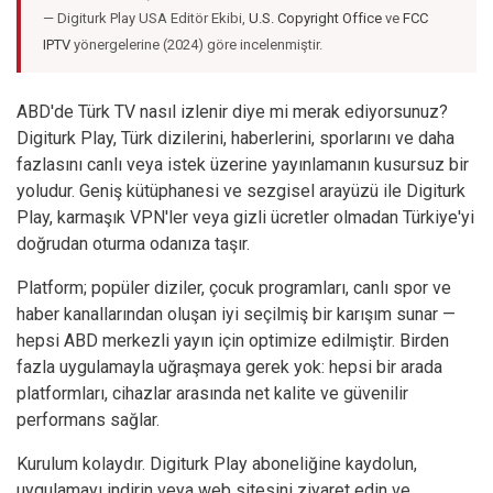
— Digiturk Play USA Editör Ekibi,
U.S. Copyright Office
ve
FCC
IPTV
yönergelerine (2024) göre incelenmiştir.
ABD'de Türk TV nasıl izlenir diye mi merak ediyorsunuz?
Digiturk Play, Türk dizilerini, haberlerini, sporlarını ve daha
fazlasını canlı veya istek üzerine yayınlamanın kusursuz bir
yoludur. Geniş kütüphanesi ve sezgisel arayüzü ile Digiturk
Play, karmaşık VPN'ler veya gizli ücretler olmadan Türkiye'yi
doğrudan oturma odanıza taşır.
Platform; popüler diziler, çocuk programları, canlı spor ve
haber kanallarından oluşan iyi seçilmiş bir karışım sunar —
hepsi ABD merkezli yayın için optimize edilmiştir. Birden
fazla uygulamayla uğraşmaya gerek yok: hepsi bir arada
platformları, cihazlar arasında net kalite ve güvenilir
performans sağlar.
Kurulum kolaydır. Digiturk Play aboneliğine kaydolun,
uygulamayı indirin veya web sitesini ziyaret edin ve