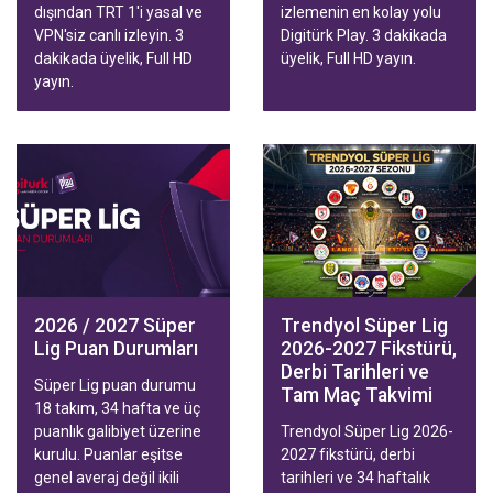
dışından TRT 1'i yasal ve
izlemenin en kolay yolu
VPN'siz canlı izleyin. 3
Digitürk Play. 3 dakikada
dakikada üyelik, Full HD
üyelik, Full HD yayın.
yayın.
2026 / 2027 Süper
Trendyol Süper Lig
Lig Puan Durumları
2026-2027 Fikstürü,
Derbi Tarihleri ve
Süper Lig puan durumu
Tam Maç Takvimi
18 takım, 34 hafta ve üç
puanlık galibiyet üzerine
Trendyol Süper Lig 2026-
kurulu. Puanlar eşitse
2027 fikstürü, derbi
genel averaj değil ikili
tarihleri ve 34 haftalık