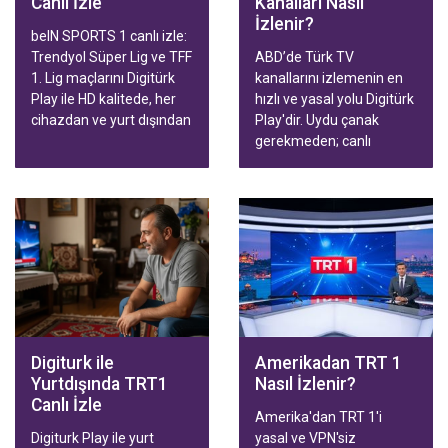
Canlı İzle
Kanalları Nasıl
İzlenir?
beIN SPORTS 1 canlı izle:
Trendyol Süper Lig ve TFF
ABD’de Türk TV
1. Lig maçlarını Digitürk
kanallarını izlemenin en
Play ile HD kalitede, her
hızlı ve yasal yolu Digitürk
cihazdan ve yurt dışından
Play'dir. Uydu çanak
kesintisiz takip edin.
gerekmeden; canlı
yayınlar, diziler, filmler ve
Trendyol Süper Lig
maçları Smart TV,
telefon, tablet ve
bilgisayardan HD kalitede
izlenir. Aile ve Spor
paketleriyle hızlı
aktivasyon.
Digiturk ile
Amerikadan TRT 1
Yurtdışında TRT1
Nasıl İzlenir?
Canlı İzle
Amerika'dan TRT 1'i
Digiturk Play ile yurt
yasal ve VPN'siz