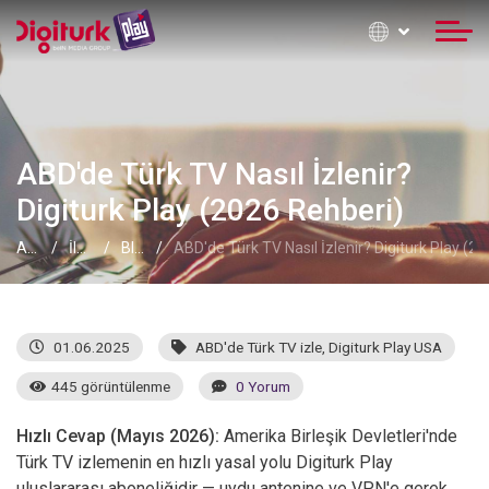
ABD'de Türk TV Nasıl İzlenir?
Digiturk Play (2026 Rehberi)
Anasayfa
İletişim Formu
Blog
ABD'de Türk TV Nasıl İzlenir? Digiturk Play (2
01.06.2025
ABD'de Türk TV izle
,
Digiturk Play USA
445 görüntülenme
0 Yorum
Hızlı Cevap (Mayıs 2026):
Amerika Birleşik Devletleri'nde
Türk TV izlemenin en hızlı yasal yolu Digiturk Play
uluslararası aboneliğidir — uydu antenine ve VPN'e gerek