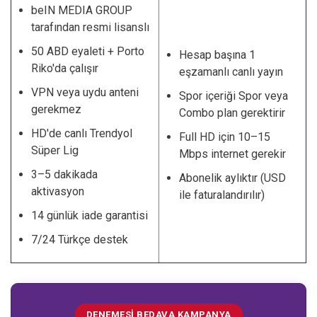
beIN MEDIA GROUP
tarafından resmi lisanslı
50 ABD eyaleti + Porto
Hesap başına 1
Riko'da çalışır
eşzamanlı canlı yayın
VPN veya uydu anteni
Spor içeriği Spor veya
gerekmez
Combo plan gerektirir
HD'de canlı Trendyol
Full HD için 10–15
Süper Lig
Mbps internet gerekir
3–5 dakikada
Abonelik aylıktır (USD
aktivasyon
ile faturalandırılır)
14 günlük iade garantisi
7/24 Türkçe destek
DENEMESI BEDAVA KAMPANYA