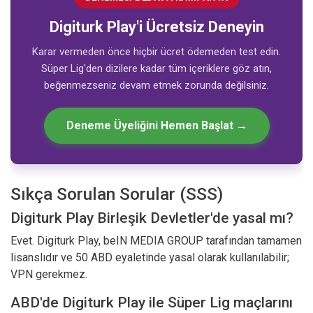
Digiturk Play'i Ücretsiz Deneyin
Karar vermeden önce hiçbir ücret ödemeden test edin.
Süper Lig'den dizilere kadar tüm içeriklere göz atın,
beğenmezseniz devam etmek zorunda değilsiniz.
Deneme Üyeliğini Hemen Başlat →
Sıkça Sorulan Sorular (SSS)
Digiturk Play Birleşik Devletler'de yasal mı?
Evet. Digiturk Play, beIN MEDIA GROUP tarafından tamamen
lisanslıdır ve 50 ABD eyaletinde yasal olarak kullanılabilir;
VPN gerekmez.
ABD'de Digiturk Play ile Süper Lig maçlarını