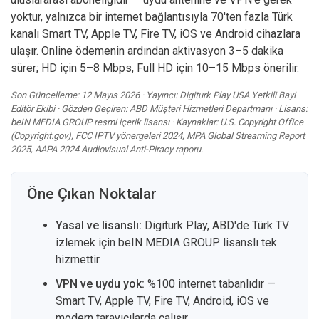
yoktur, yalnızca bir internet bağlantısıyla 70'ten fazla Türk
kanalı Smart TV, Apple TV, Fire TV, iOS ve Android cihazlara
ulaşır. Online ödemenin ardından aktivasyon 3–5 dakika
sürer; HD için 5–8 Mbps, Full HD için 10–15 Mbps önerilir.
Son Güncelleme: 12 Mayıs 2026 · Yayıncı: Digiturk Play USA Yetkili Bayi
Editör Ekibi · Gözden Geçiren: ABD Müşteri Hizmetleri Departmanı · Lisans:
beIN MEDIA GROUP resmi içerik lisansı · Kaynaklar: U.S. Copyright Office
(Copyright.gov), FCC IPTV yönergeleri 2024, MPA Global Streaming Report
2025, AAPA 2024 Audiovisual Anti-Piracy raporu.
Öne Çıkan Noktalar
Yasal ve lisanslı:
Digiturk Play, ABD'de Türk TV
izlemek için beIN MEDIA GROUP lisanslı tek
hizmettir.
VPN ve uydu yok:
%100 internet tabanlıdır —
Smart TV, Apple TV, Fire TV, Android, iOS ve
modern tarayıcılarda çalışır.