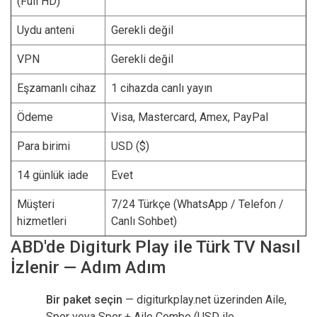
(Full HD)
Uydu anteni
Gerekli değil
VPN
Gerekli değil
Eşzamanlı cihaz
1 cihazda canlı yayın
Ödeme
Visa, Mastercard, Amex, PayPal
Para birimi
USD ($)
14 günlük iade
Evet
Müşteri
7/24 Türkçe (WhatsApp / Telefon /
hizmetleri
Canlı Sohbet)
ABD'de Digiturk Play ile Türk TV Nasıl
İzlenir — Adım Adım
Bir paket seçin
— digiturkplay.net üzerinden Aile,
Spor veya Spor + Aile Combo (USD ile