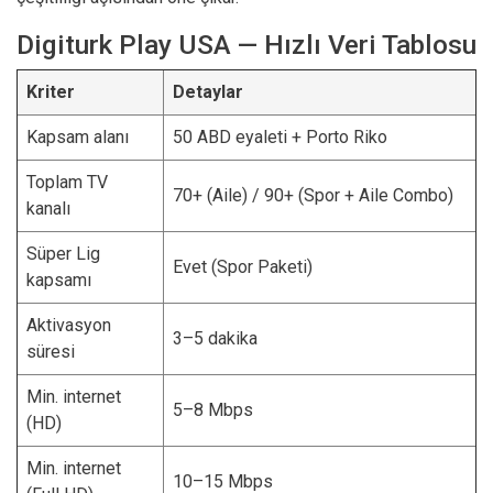
Digiturk Play USA — Hızlı Veri Tablosu
Kriter
Detaylar
Kapsam alanı
50 ABD eyaleti + Porto Riko
Toplam TV
70+ (Aile) / 90+ (Spor + Aile Combo)
kanalı
Süper Lig
Evet (Spor Paketi)
kapsamı
Aktivasyon
3–5 dakika
süresi
Min. internet
5–8 Mbps
(HD)
Min. internet
10–15 Mbps