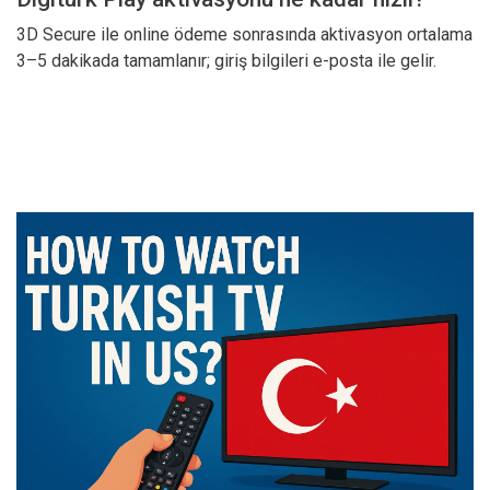
3D Secure ile online ödeme sonrasında aktivasyon ortalama
3–5 dakikada tamamlanır; giriş bilgileri e-posta ile gelir.
Şimdi Digiturk Play’i Başlatı7/24 Türkçe
destek · Yasal yetkili satış ortağı · Çanak
gerekmez