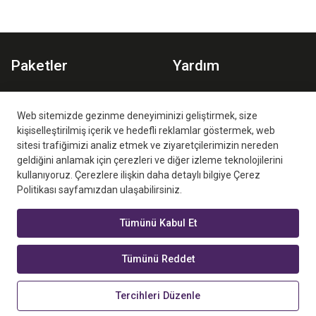
Paketler
Yardım
Spor Paketi
Planlar
Aile Paketi
İzleme Ortamları
Web sitemizde gezinme deneyiminizi geliştirmek, size
kişiselleştirilmiş içerik ve hedefli reklamlar göstermek, web
Sıkça Sorulan Sorular
sitesi trafiğimizi analiz etmek ve ziyaretçilerimizin nereden
geldiğini anlamak için çerezleri ve diğer izleme teknolojilerini
kullanıyoruz. Çerezlere ilişkin daha detaylı bilgiye Çerez
Politikası sayfamızdan ulaşabilirsiniz.
Tümünü Kabul Et
Digiturk Play Yurtdışı Yetkili Satış Ortağı
Tümünü Reddet
Digiturk Play bir beIN MEDIA GROUP kuruluşudur. © 2026 New
Generation Media LLC Her hakkı saklıdır.
Tercihleri Düzenle
United States / 216.73.217.148