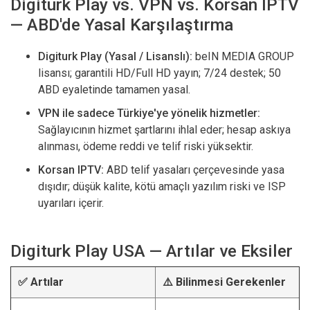
Digiturk Play vs. VPN vs. Korsan IPTV
— ABD'de Yasal Karşılaştırma
Digiturk Play (Yasal / Lisanslı):
beIN MEDIA GROUP
lisansı; garantili HD/Full HD yayın; 7/24 destek; 50
ABD eyaletinde tamamen yasal.
VPN ile sadece Türkiye'ye yönelik hizmetler:
Sağlayıcının hizmet şartlarını ihlal eder; hesap askıya
alınması, ödeme reddi ve telif riski yüksektir.
Korsan IPTV:
ABD telif yasaları çerçevesinde yasa
dışıdır; düşük kalite, kötü amaçlı yazılım riski ve ISP
uyarıları içerir.
Digiturk Play USA — Artılar ve Eksiler
✅ Artılar
⚠️ Bilinmesi Gerekenler