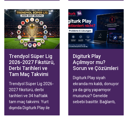
rehberde tablodaki renkli
hatlar, Avrupa ve küme
düşme sınırı, tablonun ne
zaman güvenilir olduğu
ve yurt dışından izleme
yolları var.
Trendyol Süper Lig
Digiturk Play
2026-2027 Fikstürü,
Açılmıyor mu?
Derbi Tarihleri ve
Sorun ve Çözümleri
Tam Maç Takvimi
Digiturk Play siyah
Trendyol Süper Lig 2026-
ekranda mı kaldı, donuyor
2027 fikstürü, derbi
ya da giriş yapamıyor
tarihleri ve 34 haftalık
musunuz? Genelde
tam maç takvimi. Yurt
sebebi basittir. Bağlantı,
dışında Digiturk Play ile
uygulama, cihaz ve
tüm maçları birçok
hesabı sırayla kontrol
cihazda, canlı yayını
ederek çoğu sorunu
durdurup geri alarak
birkaç dakikada kendiniz