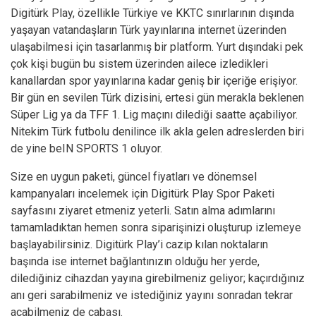
Digitürk Play, özellikle Türkiye ve KKTC sınırlarının dışında
yaşayan vatandaşların Türk yayınlarına internet üzerinden
ulaşabilmesi için tasarlanmış bir platform. Yurt dışındaki pek
çok kişi bugün bu sistem üzerinden ailece izledikleri
kanallardan spor yayınlarına kadar geniş bir içeriğe erişiyor.
Bir gün en sevilen Türk dizisini, ertesi gün merakla beklenen
Süper Lig ya da TFF 1. Lig maçını dilediği saatte açabiliyor.
Nitekim Türk futbolu denilince ilk akla gelen adreslerden biri
de yine beIN SPORTS 1 oluyor.
Size en uygun paketi, güncel fiyatları ve dönemsel
kampanyaları incelemek için
Digitürk Play Spor Paketi
sayfasını
ziyaret etmeniz yeterli. Satın alma adımlarını
tamamladıktan hemen sonra siparişinizi oluşturup izlemeye
başlayabilirsiniz. Digitürk Play’i cazip kılan noktaların
başında ise internet bağlantınızın olduğu her yerde,
dilediğiniz cihazdan yayına girebilmeniz geliyor; kaçırdığınız
anı geri sarabilmeniz ve istediğiniz yayını sonradan tekrar
açabilmeniz de cabası.