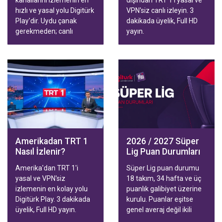
kanallarını izlemenin en
dışından TRT 1'i yasal ve
hızlı ve yasal yolu Digitürk
VPN'siz canlı izleyin. 3
Play'dir. Uydu çanak
dakikada üyelik, Full HD
gerekmeden; canlı
yayın.
yayınlar, diziler, filmler ve
Trendyol Süper Lig
maçları Smart TV,
telefon, tablet ve
bilgisayardan HD kalitede
izlenir. Aile ve Spor
paketleriyle hızlı
aktivasyon.
Amerikadan TRT 1
2026 / 2027 Süper
Nasıl İzlenir?
Lig Puan Durumları
Amerika'dan TRT 1'i
Süper Lig puan durumu
yasal ve VPN'siz
18 takım, 34 hafta ve üç
izlemenin en kolay yolu
puanlık galibiyet üzerine
Digitürk Play. 3 dakikada
kurulu. Puanlar eşitse
üyelik, Full HD yayın.
genel averaj değil ikili
averaj konuşuyor. Bu