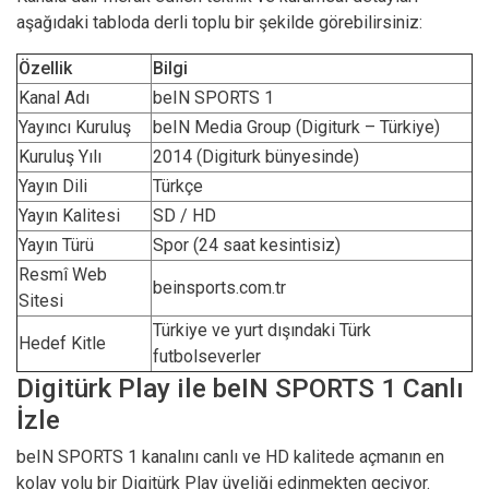
aşağıdaki tabloda derli toplu bir şekilde görebilirsiniz:
Özellik
Bilgi
Kanal Adı
beIN SPORTS 1
Yayıncı Kuruluş
beIN Media Group (Digiturk – Türkiye)
Kuruluş Yılı
2014 (Digiturk bünyesinde)
Yayın Dili
Türkçe
Yayın Kalitesi
SD / HD
Yayın Türü
Spor (24 saat kesintisiz)
Resmî Web
beinsports.com.tr
Sitesi
Türkiye ve yurt dışındaki Türk
Hedef Kitle
futbolseverler
Digitürk Play ile beIN SPORTS 1 Canlı
İzle
beIN SPORTS 1 kanalını canlı ve HD kalitede açmanın en
kolay yolu bir Digitürk Play üyeliği edinmekten geçiyor.