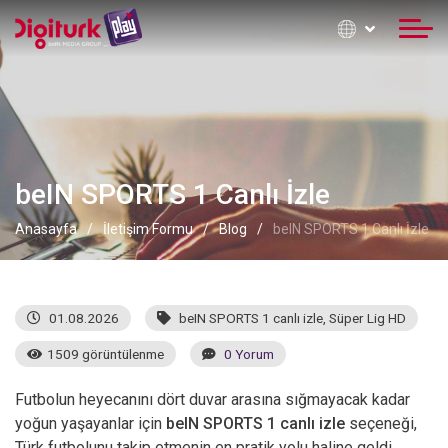
beIN SPORTS 1 Canlı İzle
Anasayfa
İletişim Formu
Blog
beIN SPORTS 1 Canlı İzle
01.08.2026
beIN SPORTS 1 canlı izle
,
Süper Lig HD
1509 görüntülenme
0 Yorum
Futbolun heyecanını dört duvar arasına sığmayacak kadar
yoğun yaşayanlar için
beIN SPORTS 1 canlı izle
seçeneği,
Türk futbolunu takip etmenin en pratik yolu haline geldi.