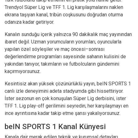
Trendyol Süper Lig ve TFF 1. Lig karşılaşmalarını naklen
ekrana taşıyan kanal, tribün coşkusunu doğrudan oturma
odanıza kadar getiriyor.
Kanalın sunduğu içerik yalnızca 90 dakikalık maç yayınından
ibaret değil. Uzman yorumcuların yorumları, oyuncularla
yapılan özel söyleşiler ve maç öncesi–sonrası
değerlendirme programları sayesinde sahanın kulisini de
yakından tanıyor, takımların ve futbolcuların gündemini
kaçırmıyorsunuz.
Kesintisiz akan yüksek çözünürlüklü yayın, beIN SPORTS 1
canlı izle deneyimini adeta stadyumda gibi hissettiriyor.
İster sezonun en çok konuşulan Süper Lig derbisini, ister
TFF 1. Lig play-off gerilimini seyredin; her karşılaşmayı en
ince ayrıntısına kadar takip etme şansı yakalıyorsunuz.
beIN SPORTS 1 Kanal Künyesi
Kanala dair merak edilen teknik ve kurumsal detayları