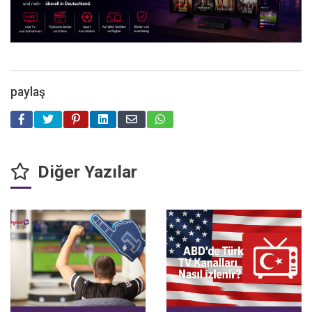
paylaş
Diğer Yazılar