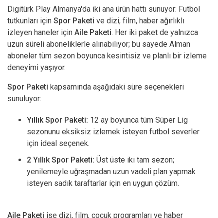
Digitürk Play Almanya'da iki ana ürün hattı sunuyor: Futbol
tutkunları için
Spor Paketi
ve dizi, film, haber ağırlıklı
izleyen haneler için
Aile Paketi
. Her iki paket de yalnızca
uzun süreli aboneliklerle alınabiliyor; bu sayede Alman
aboneler tüm sezon boyunca kesintisiz ve planlı bir izleme
deneyimi yaşıyor.
Spor Paketi
kapsamında aşağıdaki süre seçenekleri
sunuluyor:
Yıllık Spor Paketi:
12 ay boyunca tüm Süper Lig
sezonunu eksiksiz izlemek isteyen futbol severler
için ideal seçenek.
2 Yıllık Spor Paketi:
Üst üste iki tam sezon;
yenilemeyle uğraşmadan uzun vadeli plan yapmak
isteyen sadık taraftarlar için en uygun çözüm.
Aile Paketi
ise dizi, film, çocuk programları ve haber