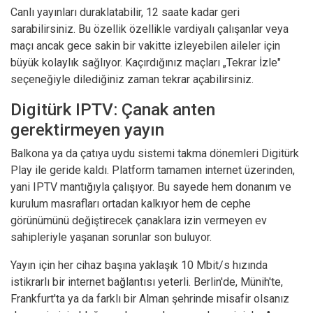
Canlı yayınları duraklatabilir, 12 saate kadar geri
sarabilirsiniz. Bu özellik özellikle vardiyalı çalışanlar veya
maçı ancak gece sakin bir vakitte izleyebilen aileler için
büyük kolaylık sağlıyor. Kaçırdığınız maçları „Tekrar İzle"
seçeneğiyle dilediğiniz zaman tekrar açabilirsiniz.
Digitürk IPTV: Çanak anten
gerektirmeyen yayın
Balkona ya da çatıya uydu sistemi takma dönemleri Digitürk
Play ile geride kaldı. Platform tamamen internet üzerinden,
yani IPTV mantığıyla çalışıyor. Bu sayede hem donanım ve
kurulum masrafları ortadan kalkıyor hem de cephe
görünümünü değiştirecek çanaklara izin vermeyen ev
sahipleriyle yaşanan sorunlar son buluyor.
Yayın için her cihaz başına yaklaşık 10 Mbit/s hızında
istikrarlı bir internet bağlantısı yeterli. Berlin'de, Münih'te,
Frankfurt'ta ya da farklı bir Alman şehrinde misafir olsanız