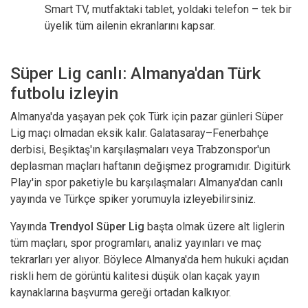
Smart TV, mutfaktaki tablet, yoldaki telefon – tek bir
üyelik tüm ailenin ekranlarını kapsar.
Süper Lig canlı: Almanya'dan Türk
futbolu izleyin
Almanya'da yaşayan pek çok Türk için pazar günleri Süper
Lig maçı olmadan eksik kalır. Galatasaray–Fenerbahçe
derbisi, Beşiktaş'ın karşılaşmaları veya Trabzonspor'un
deplasman maçları haftanın değişmez programıdır. Digitürk
Play'in spor paketiyle bu karşılaşmaları Almanya'dan canlı
yayında ve Türkçe spiker yorumuyla izleyebilirsiniz.
Yayında
Trendyol Süper Lig
başta olmak üzere alt liglerin
tüm maçları, spor programları, analiz yayınları ve maç
tekrarları yer alıyor. Böylece Almanya'da hem hukuki açıdan
riskli hem de görüntü kalitesi düşük olan kaçak yayın
kaynaklarına başvurma gereği ortadan kalkıyor.