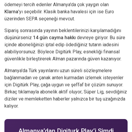
ödemeyi tercih edenler Almanya'da çok yaygın olan
Klarna
'yı seçebilir. Klasik banka havalesi için ise Euro
üzerinden SEPA seçeneği mevcut.
Sipariş sonrasında yayının beklentilerinizi karşılamadığını
düşünürseniz
14 gün cayma hakkı
devreye giriyor. Bu süre
içinde aboneliğinizi iptal edip ödediğiniz tutarın iadesini
alabiliyorsunuz. Böylece Digitürk Play, esnekliği finansal
güvenlikle birleştirerek Alman pazarında güven kazanıyor.
Almanya'da Türk yayınlarını uzun süreli sözleşmelere
bağlanmadan ve çanak anten kurmadan izlemek isteyenler
için
Digitürk Play
, çağa uygun ve şeffaf bir çözüm sunuyor.
Birkaç tıklamayla abonelik aktif oluyor; Süper Lig, sevdiğiniz
diziler ve memleketten haberler yalnızca bir tuş uzağınızda
kalıyor.
Almanya’dan Digiturk Play’i Şimdi