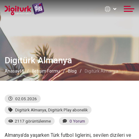
Digitürk Almanya
Anasayfa
İletişim Formu
Blog
Digitürk Almanya
02.05.2026
Digitürk Almanya
,
Digitürk Play abonelik
2117 görüntülenme
0 Yorum
Almanya'da yaşarken Türk futbol liglerini, sevilen dizileri ve