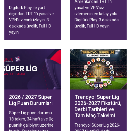
Amerika'dan TRT 1'i
Digiturk Play ile yurt
yasal ve VPN'siz
dışından TRT 1'i yasal ve
izlemenin en kolay yolu
VPN'siz canlı izleyin. 3
Digitürk Play. 3 dakikada
dakikada üyelik, Full HD
üyelik, Full HD yayın.
yayın.
2026 / 2027 Süper
Trendyol Süper Lig
Lig Puan Durumları
2026-2027 Fikstürü,
Derbi Tarihleri ve
Süper Lig puan durumu
Tam Maç Takvimi
18 takım, 34 hafta ve üç
puanlık galibiyet üzerine
Trendyol Süper Lig 2026-