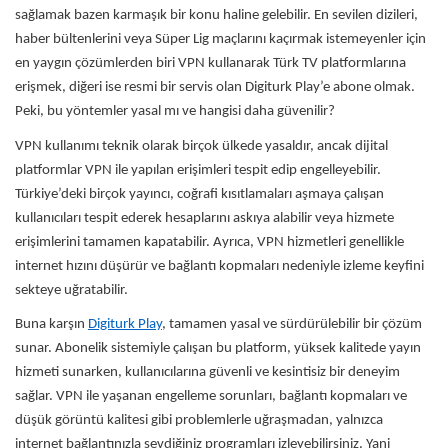
sağlamak bazen karmaşık bir konu haline gelebilir. En sevilen dizileri,
haber bültenlerini veya Süper Lig maçlarını kaçırmak istemeyenler için
en yaygın çözümlerden biri VPN kullanarak Türk TV platformlarına
erişmek, diğeri ise resmi bir servis olan Digiturk Play’e abone olmak.
Peki, bu yöntemler yasal mı ve hangisi daha güvenilir?
VPN kullanımı teknik olarak birçok ülkede yasaldır, ancak dijital
platformlar VPN ile yapılan erişimleri tespit edip engelleyebilir.
Türkiye’deki birçok yayıncı, coğrafi kısıtlamaları aşmaya çalışan
kullanıcıları tespit ederek hesaplarını askıya alabilir veya hizmete
erişimlerini tamamen kapatabilir. Ayrıca, VPN hizmetleri genellikle
internet hızını düşürür ve bağlantı kopmaları nedeniyle izleme keyfini
sekteye uğratabilir.
Buna karşın
Digiturk Play
, tamamen yasal ve sürdürülebilir bir çözüm
sunar. Abonelik sistemiyle çalışan bu platform, yüksek kalitede yayın
hizmeti sunarken, kullanıcılarına güvenli ve kesintisiz bir deneyim
sağlar. VPN ile yaşanan engelleme sorunları, bağlantı kopmaları ve
düşük görüntü kalitesi gibi problemlerle uğraşmadan, yalnızca
internet bağlantınızla sevdiğiniz programları izleyebilirsiniz. Yani