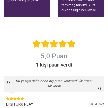
averaj konuşuyor. Bu
tam maç takvimi. Yurt
rehberde tablodaki renkli
dışında Digiturk Play ile
hatlar, Avrupa ve küme
tüm maçları birçok
düşme sınırı, tablonun ne
cihazda, canlı yayını
zaman güvenilir olduğu
durdurup geri alarak
ve yurt dışından izleme
izleyin.
yolları var.
5,0 Puan
1 kişi puan verdi
Bu yazıya daha önce hiç puan verilmedi. İlk Puanı
siz verin!
DIGITURK PLAY
05.03.2025