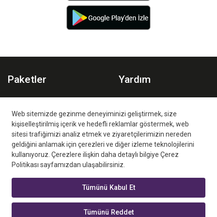
Paketler
Yardım
Spor Paketi
Planlar
Aile Paketi
İzleme Ortamları
Web sitemizde gezinme deneyiminizi geliştirmek, size
kişiselleştirilmiş içerik ve hedefli reklamlar göstermek, web
Sıkça Sorulan Sorular
sitesi trafiğimizi analiz etmek ve ziyaretçilerimizin nereden
geldiğini anlamak için çerezleri ve diğer izleme teknolojilerini
kullanıyoruz. Çerezlere ilişkin daha detaylı bilgiye Çerez
Politikası sayfamızdan ulaşabilirsiniz.
Tümünü Kabul Et
Digiturk Play Yurtdışı Yetkili Satış Ortağı
Tümünü Reddet