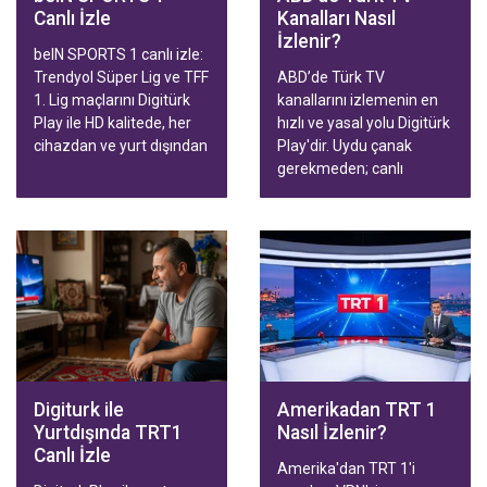
Canlı İzle
Kanalları Nasıl
İzlenir?
beIN SPORTS 1 canlı izle:
Trendyol Süper Lig ve TFF
ABD’de Türk TV
1. Lig maçlarını Digitürk
kanallarını izlemenin en
Play ile HD kalitede, her
hızlı ve yasal yolu Digitürk
cihazdan ve yurt dışından
Play'dir. Uydu çanak
kesintisiz takip edin.
gerekmeden; canlı
yayınlar, diziler, filmler ve
Trendyol Süper Lig
maçları Smart TV,
telefon, tablet ve
bilgisayardan HD kalitede
izlenir. Aile ve Spor
paketleriyle hızlı
aktivasyon.
Digiturk ile
Amerikadan TRT 1
Yurtdışında TRT1
Nasıl İzlenir?
Canlı İzle
Amerika'dan TRT 1'i