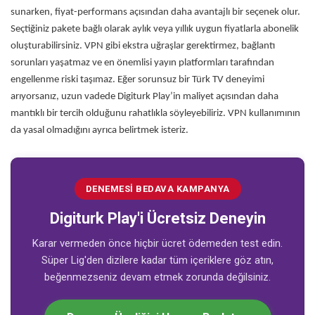
sunarken, fiyat-performans açısından daha avantajlı bir seçenek olur.
Seçtiğiniz pakete bağlı olarak aylık veya yıllık uygun fiyatlarla abonelik
oluşturabilirsiniz. VPN gibi ekstra uğraşlar gerektirmez, bağlantı
sorunları yaşatmaz ve en önemlisi yayın platformları tarafından
engellenme riski taşımaz. Eğer sorunsuz bir Türk TV deneyimi
arıyorsanız, uzun vadede Digiturk Play’in maliyet açısından daha
mantıklı bir tercih olduğunu rahatlıkla söyleyebiliriz. VPN kullanımının
da yasal olmadığını ayrıca belirtmek isteriz.
DENEMESI BEDAVA KAMPANYA
Digiturk Play'i Ücretsiz Deneyin
Karar vermeden önce hiçbir ücret ödemeden test edin.
Süper Lig'den dizilere kadar tüm içeriklere göz atın,
beğenmezseniz devam etmek zorunda değilsiniz.