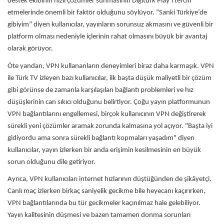
destek ekibinin hızlı çözümler sunmasının Digiturk Play’i tercih
etmelerinde önemli bir faktör olduğunu söylüyor. “Sanki Türkiye’de
gibiyim” diyen kullanıcılar, yayınların sorunsuz akmasını ve güvenli bir
platform olması nedeniyle içlerinin rahat olmasını büyük bir avantaj
olarak görüyor.
Öte yandan, VPN kullananların deneyimleri biraz daha karmaşık. VPN
ile Türk TV izleyen bazı kullanıcılar, ilk başta düşük maliyetli bir çözüm
gibi görünse de zamanla karşılaşılan bağlantı problemleri ve hız
düşüşlerinin can sıkıcı olduğunu belirtiyor. Çoğu yayın platformunun
VPN bağlantılarını engellemesi, birçok kullanıcının VPN değiştirerek
sürekli yeni çözümler aramak zorunda kalmasına yol açıyor. "Başta iyi
gidiyordu ama sonra sürekli bağlantı kopmaları yaşadım" diyen
kullanıcılar, yayın izlerken bir anda erişimin kesilmesinin en büyük
sorun olduğunu dile getiriyor.
Ayrıca, VPN kullanıcıları internet hızlarının düştüğünden de şikâyetçi.
Canlı maç izlerken birkaç saniyelik gecikme bile heyecanı kaçırırken,
VPN bağlantılarında bu tür gecikmeler kaçınılmaz hale gelebiliyor.
Yayın kalitesinin düşmesi ve bazen tamamen donma sorunları