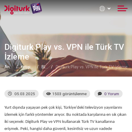
Digiturk Play vs. VPN ile Türk TV
İzleme
Anasayfa
İletişim Formu
Blog
Digiturk Play vs. VPN ile Türk TV İzleme
05.03.2025
1503 görüntülenme
0 Yorum
Yurt dışında yaşayan pek çok kişi, Türkiye’deki televizyon yayınlarını
izlemek için farklı yöntemler arıyor. Bu noktada karşılarına en sık çıkan
iki seçenek: Digiturk Play ve VPN kullanarak Türk TV kanallarına
erişmek. Peki, hangisi daha güvenli, kesintisiz ve uzun vadede