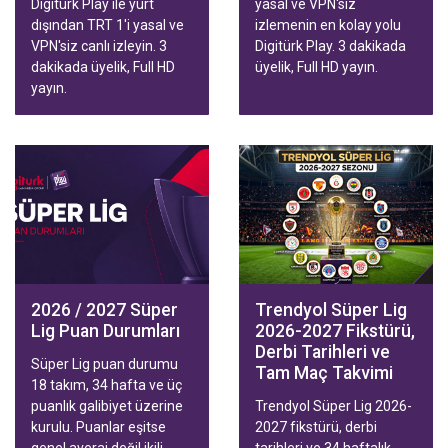
Digiturk Play ile yurt
yasal ve VPN'siz
dışından TRT 1'i yasal ve
izlemenin en kolay yolu
VPN'siz canlı izleyin. 3
Digitürk Play. 3 dakikada
dakikada üyelik, Full HD
üyelik, Full HD yayın.
yayın.
2026 / 2027 Süper
Trendyol Süper Lig
Lig Puan Durumları
2026-2027 Fikstürü,
Derbi Tarihleri ve
Süper Lig puan durumu
Tam Maç Takvimi
18 takım, 34 hafta ve üç
puanlık galibiyet üzerine
Trendyol Süper Lig 2026-
kurulu. Puanlar eşitse
2027 fikstürü, derbi
genel averaj değil ikili
tarihleri ve 34 haftalık