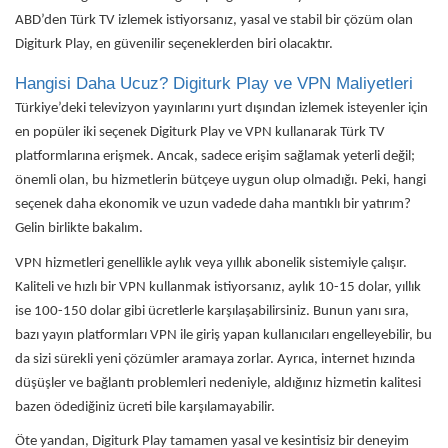
ABD’den Türk TV izlemek istiyorsanız, yasal ve stabil bir çözüm olan
Digiturk Play, en güvenilir seçeneklerden biri olacaktır.
Hangisi Daha Ucuz? Digiturk Play ve VPN Maliyetleri
Türkiye’deki televizyon yayınlarını yurt dışından izlemek isteyenler için
en popüler iki seçenek Digiturk Play ve VPN kullanarak Türk TV
platformlarına erişmek. Ancak, sadece erişim sağlamak yeterli değil;
önemli olan, bu hizmetlerin bütçeye uygun olup olmadığı. Peki, hangi
seçenek daha ekonomik ve uzun vadede daha mantıklı bir yatırım?
Gelin birlikte bakalım.
VPN hizmetleri genellikle aylık veya yıllık abonelik sistemiyle çalışır.
Kaliteli ve hızlı bir VPN kullanmak istiyorsanız, aylık 10-15 dolar, yıllık
ise 100-150 dolar gibi ücretlerle karşılaşabilirsiniz. Bunun yanı sıra,
bazı yayın platformları VPN ile giriş yapan kullanıcıları engelleyebilir, bu
da sizi sürekli yeni çözümler aramaya zorlar. Ayrıca, internet hızında
düşüşler ve bağlantı problemleri nedeniyle, aldığınız hizmetin kalitesi
bazen ödediğiniz ücreti bile karşılamayabilir.
Öte yandan, Digiturk Play tamamen yasal ve kesintisiz bir deneyim