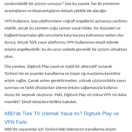
sürdürülebilir bir çözüm sunuyor? İşte bu yazıda, her iki yöntemin
avantajlarını ve dezavantajlarını detaylı şekilde ele alacağız.
VPN kullanımı, bazı platformların coğrafi engellerini aşmanıza yardımcı
olabilir, ancak bu yöntem çoğu zaman yasal riskler, hız düşüşleri ve
bağlantı kopmaları gibi sorunlarla karşı karşıya kalmanıza neden olur.
Ayrıca, birçok Türk yayın platformu VPN kullanımını tespit ederek
erişimi engelleyebilir, bu da uzun vadede güvenilir bir çözüm olmaktan
çıkar.
Öte yandan, Digiturk Play yasal ve stabil bir alternatif sunarak
Türkiye’nin en popüler kanallarına ve Süper Lig maçlarına kesintisiz
erişim sağlar. Çanak anten gerektirmeden, yüksek çözünürlükte yayın
sunması ve farklı cihazlardan izleme imkânı sağlamasıyla kullanıcı
dostu bir seçenek oluşturur. Peki, Digiturk Play mi yoksa VPN mi daha
mantıklı? Şimdi detaylara birlikte bakalım.
ABD’de Türk TV İzlemek Yasal mı? Digiturk Play ve
VPN Farkı
ABD’de yaşayanlar için Türkiye’deki televizyon kanallarına erişim