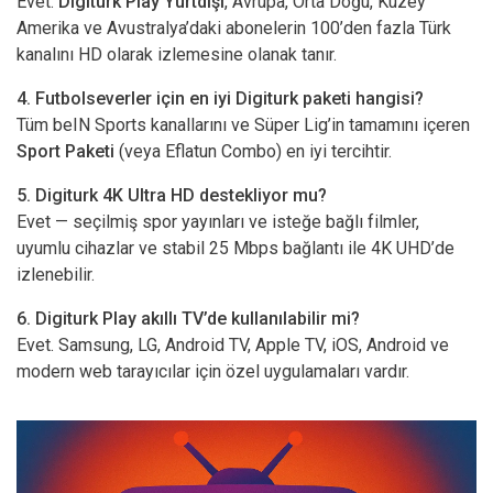
Evet.
Digiturk Play Yurtdışı
, Avrupa, Orta Doğu, Kuzey
Amerika ve Avustralya’daki abonelerin 100’den fazla Türk
kanalını HD olarak izlemesine olanak tanır.
4. Futbolseverler için en iyi Digiturk paketi hangisi?
Tüm beIN Sports kanallarını ve Süper Lig’in tamamını içeren
Sport Paketi
(veya Eflatun Combo) en iyi tercihtir.
5. Digiturk 4K Ultra HD destekliyor mu?
Evet — seçilmiş spor yayınları ve isteğe bağlı filmler,
uyumlu cihazlar ve stabil 25 Mbps bağlantı ile 4K UHD’de
izlenebilir.
6. Digiturk Play akıllı TV’de kullanılabilir mi?
Evet. Samsung, LG, Android TV, Apple TV, iOS, Android ve
modern web tarayıcılar için özel uygulamaları vardır.