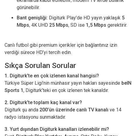
ekranlarda kabul edilebilir; modern TV’lerde bulanık
görünebilir.
Bant genişliği:
Digiturk Play’de HD yayın yaklaşık
5
Mbps
, 4K UHD
25 Mbps
, SD ise
1,5 Mbps
gerektirir.
Canlı futbol gibi premium içerikler için bağlantınız izin
verdiği sürece HD’yi tercih edin.
Sıkça Sorulan Sorular
1. Digiturk’te en çok izlenen kanal hangisi?
Türkiye Süper Ligi’nin münhasır yayın hakları sayesinde
beIN
Sports 1
, Digiturk’teki en çok izlenen tek kanaldır.
2. Digiturk’te toplam kaç kanal var?
Digiturk şu anda
200’ün üzerinde canlı TV kanalı
ve 14
radyo istasyonu sunmaktadır.
3. Yurt dışından Digiturk kanalları izlenebilir mi?