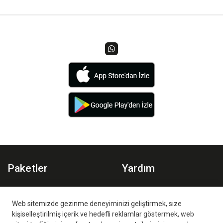
Paketler
Yardım
Spor Paketi
Planlar
Aile Paketi
İzleme Ortamları
Web sitemizde gezinme deneyiminizi geliştirmek, size
kişiselleştirilmiş içerik ve hedefli reklamlar göstermek, web
Sıkça Sorulan Sorular