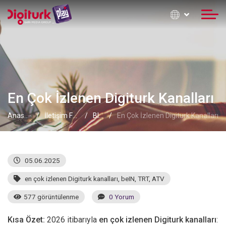
En Çok İzlenen Digiturk Kanalları
Anasayfa
İletişim Formu
Blog
En Çok İzlenen Digiturk Kanalları
05.06.2025
en çok izlenen Digiturk kanalları
,
beIN
,
TRT
,
ATV
577 görüntülenme
0 Yorum
Kısa Özet:
2026 itibarıyla
en çok izlenen Digiturk kanalları
: