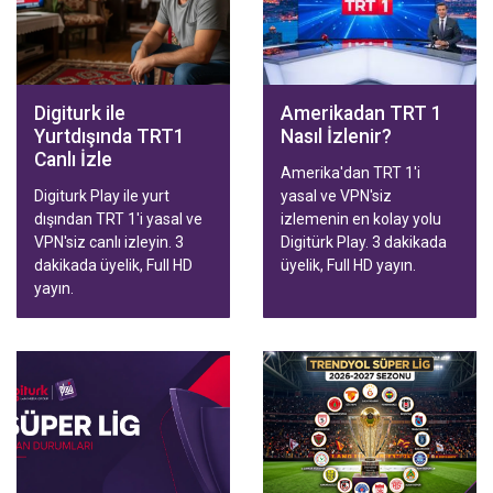
izlenir. Aile ve Spor
paketleriyle hızlı
aktivasyon.
Digiturk ile
Amerikadan TRT 1
Yurtdışında TRT1
Nasıl İzlenir?
Canlı İzle
Amerika'dan TRT 1'i
Digiturk Play ile yurt
yasal ve VPN'siz
dışından TRT 1'i yasal ve
izlemenin en kolay yolu
VPN'siz canlı izleyin. 3
Digitürk Play. 3 dakikada
dakikada üyelik, Full HD
üyelik, Full HD yayın.
yayın.