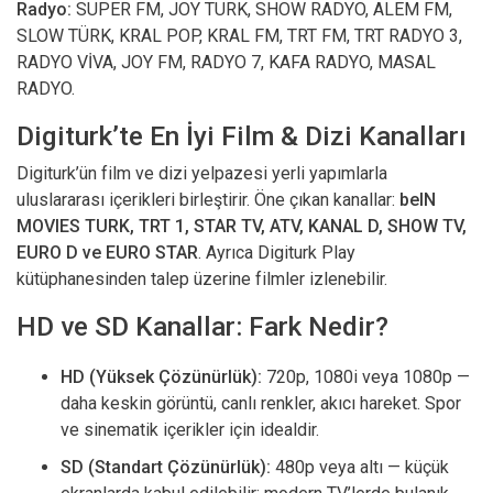
Radyo:
SUPER FM, JOY TURK, SHOW RADYO, ALEM FM,
SLOW TÜRK, KRAL POP, KRAL FM, TRT FM, TRT RADYO 3,
RADYO VİVA, JOY FM, RADYO 7, KAFA RADYO, MASAL
RADYO.
Digiturk’te En İyi Film & Dizi Kanalları
Digiturk’ün film ve dizi yelpazesi yerli yapımlarla
uluslararası içerikleri birleştirir. Öne çıkan kanallar:
beIN
MOVIES TURK, TRT 1, STAR TV, ATV, KANAL D, SHOW TV,
EURO D ve EURO STAR
. Ayrıca Digiturk Play
kütüphanesinden talep üzerine filmler izlenebilir.
HD ve SD Kanallar: Fark Nedir?
HD (Yüksek Çözünürlük):
720p, 1080i veya 1080p —
daha keskin görüntü, canlı renkler, akıcı hareket. Spor
ve sinematik içerikler için idealdir.
SD (Standart Çözünürlük):
480p veya altı — küçük