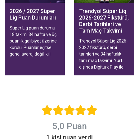
2026 / 2027 Süper
Trendyol Süper Lig
Lig Puan Durumları
2026-2027 Fikstürü,
Derbi Tarihleri ve
Süper Lig puan durumu
Tam Maç Takvimi
18 takım, 34 hafta ve üç
puanlık galibiyet üzerine
Trendyol Süper Lig 2026-
kurulu. Puanlar eşitse
2027 fikstürü, derbi
genel averaj değil ikili
tarihleri ve 34 haftalık
averaj konuşuyor. Bu
tam maç takvimi. Yurt
rehberde tablodaki renkli
dışında Digiturk Play ile
hatlar, Avrupa ve küme
tüm maçları birçok
düşme sınırı, tablonun ne
cihazda, canlı yayını
zaman güvenilir olduğu
durdurup geri alarak
ve yurt dışından izleme
izleyin.
yolları var.
5,0 Puan
1 kişi puan verdi