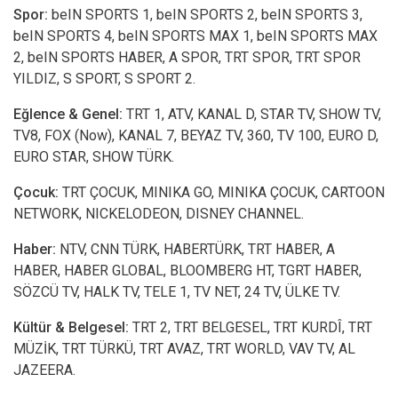
Spor:
beIN SPORTS 1, beIN SPORTS 2, beIN SPORTS 3,
beIN SPORTS 4, beIN SPORTS MAX 1, beIN SPORTS MAX
2, beIN SPORTS HABER, A SPOR, TRT SPOR, TRT SPOR
YILDIZ, S SPORT, S SPORT 2.
Eğlence & Genel:
TRT 1, ATV, KANAL D, STAR TV, SHOW TV,
TV8, FOX (Now), KANAL 7, BEYAZ TV, 360, TV 100, EURO D,
EURO STAR, SHOW TÜRK.
Çocuk:
TRT ÇOCUK, MINIKA GO, MINIKA ÇOCUK, CARTOON
NETWORK, NICKELODEON, DISNEY CHANNEL.
Haber:
NTV, CNN TÜRK, HABERTÜRK, TRT HABER, A
HABER, HABER GLOBAL, BLOOMBERG HT, TGRT HABER,
SÖZCÜ TV, HALK TV, TELE 1, TV NET, 24 TV, ÜLKE TV.
Kültür & Belgesel:
TRT 2, TRT BELGESEL, TRT KURDÎ, TRT
MÜZİK, TRT TÜRKÜ, TRT AVAZ, TRT WORLD, VAV TV, AL
JAZEERA.