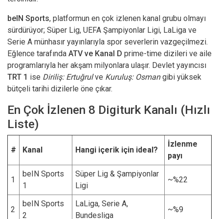
beIN Sports
, platformun en çok izlenen kanal grubu olmayı
sürdürüyor; Süper Lig, UEFA Şampiyonlar Ligi, LaLiga ve
Serie A münhasır yayınlarıyla spor severlerin vazgeçilmezi.
Eğlence tarafında
ATV ve Kanal D
prime-time dizileri ve aile
programlarıyla her akşam milyonlara ulaşır. Devlet yayıncısı
TRT 1
ise
Diriliş: Ertuğrul
ve
Kuruluş: Osman
gibi yüksek
bütçeli tarihi dizilerle öne çıkar.
En Çok İzlenen 8 Digiturk Kanalı (Hızlı
Liste)
İzlenme
#
Kanal
Hangi içerik için ideal?
payı
beIN Sports
Süper Lig & Şampiyonlar
1
~%22
1
Ligi
beIN Sports
LaLiga, Serie A,
2
~%9
2
Bundesliga