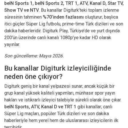
beIN Sports 1, beIN Sports 2, TRT 1, ATV, Kanal D, Star TV,
Show TV ve NTV
. Bu kanallar Digiturk’teki toplam izlenme
süresinin tahminen
%70’inden fazlasını
oluşturur; başlıca
itici güçler Süper Lig futbolu, prime-time Türk dizileri ve son
dakika haberleridir. Digiturk Play, Türkiye’de ve yurt dışında
200’ün üzerinde canlı kanalı 1080p’ye kadar HD olarak
yayınlar.
Son güncelleme: Mayıs 2026.
Bu kanallar Digiturk izleyiciliğinde
neden öne çıkıyor?
Digiturk geniş bir kanal yelpazesi sunar; ancak küçük bir
grup kanal yüksek kaliteli yapımları, münhasır spor yayın
hakları ve istikrarlı izleyici talebiyle sürekli olarak öne çıkar.
beIN Sports, ATV, Kanal D ve TRT 1
gibi kanallar; canlı
Süper Lig maçları, popüler Türk dizileri ve son dakika
haberleriyle hem yerel hem de uluslararası izleyicilerin ilk
tercihidir.