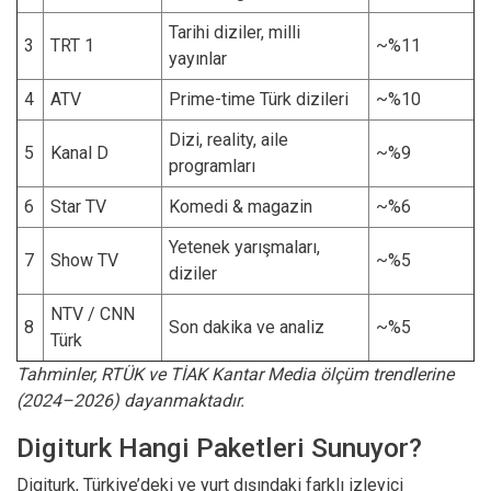
Tarihi diziler, milli
3
TRT 1
~%11
yayınlar
4
ATV
Prime-time Türk dizileri
~%10
Dizi, reality, aile
5
Kanal D
~%9
programları
6
Star TV
Komedi & magazin
~%6
Yetenek yarışmaları,
7
Show TV
~%5
diziler
NTV / CNN
8
Son dakika ve analiz
~%5
Türk
Tahminler, RTÜK ve TİAK Kantar Media ölçüm trendlerine
(2024–2026) dayanmaktadır.
Digiturk Hangi Paketleri Sunuyor?
Digiturk, Türkiye’deki ve yurt dışındaki farklı izleyici