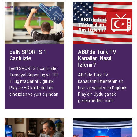
beIN SPORTS 1
ABD’de Türk TV
Canlı İzle
Kanalları Nasıl
İzlenir?
beIN SPORTS 1 canlı izle:
Trendyol Süper Lig ve TFF
ABD’de Türk TV
1. Lig maçlarını Digitürk
kanallarını izlemenin en
Play ile HD kalitede, her
hızlı ve yasal yolu Digitürk
cihazdan ve yurt dışından
Play'dir. Uydu çanak
kesintisiz takip edin.
gerekmeden; canlı
yayınlar, diziler, filmler ve
Trendyol Süper Lig
maçları Smart TV,
telefon, tablet ve
bilgisayardan HD kalitede