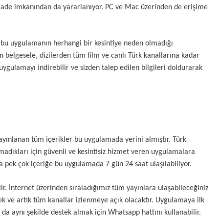
iz iade imkanından da yararlanıyor. PC ve Mac üzerinden de erişime
niz bu uygulamanın herhangi bir kesintiye neden olmadığı
 belgesele, dizilerden tüm film ve canlı Türk kanallarına kadar
gulamayı indirebilir ve sizden talep edilen bilgileri doldurarak
yayınlanan tüm içerikler bu uygulamada yerini almıştır. Türk
şamadıkları için güvenli ve kesintisiz hizmet veren uygulamalara
a pek çok içeriğe bu uygulamada 7 gün 24 saat ulaşılabiliyor.
ir. İnternet üzerinden sıraladığımız tüm yayınlara ulaşabileceğiniz
ek ve artık tüm kanallar izlenmeye açık olacaktır. Uygulamaya ilk
da aynı şekilde destek almak için Whatsapp hattını kullanabilir.