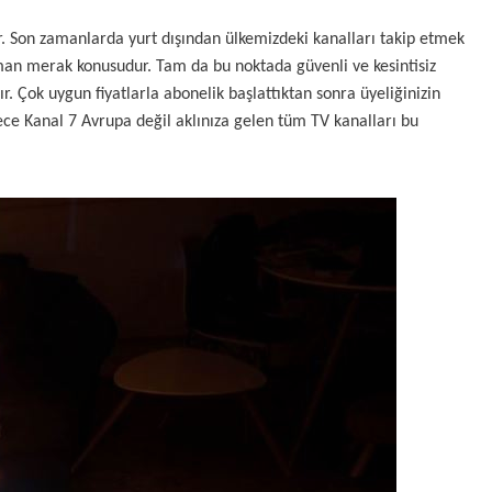
r. Son zamanlarda yurt dışından ülkemizdeki kanalları takip etmek
zaman merak konusudur. Tam da bu noktada güvenli ve kesintisiz
r. Çok uygun fiyatlarla abonelik başlattıktan sonra üyeliğinizin
dece Kanal 7 Avrupa değil aklınıza gelen tüm TV kanalları bu