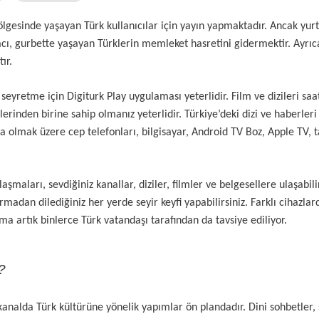
gesinde yaşayan Türk kullanıcılar için yayın yapmaktadır. Ancak yurt
acı, gurbette yaşayan Türklerin memleket hasretini gidermektir. Ayrıca
ır.
seyretme için Digiturk Play uygulaması yeterlidir. Film ve dizileri s
rinden birine sahip olmanız yeterlidir. Türkiye’deki dizi ve haberleri
a olmak üzere cep telefonları, bilgisayar, Android TV Boz, Apple TV,
şmaları, sevdiğiniz kanallar, diziler, filmler ve belgesellere ulaşabili
madan dilediğiniz her yerde seyir keyfi yapabilirsiniz. Farklı cihazlar
ma artık binlerce Türk vatandaşı tarafından da tavsiye ediliyor.
?
 kanalda Türk kültürüne yönelik yapımlar ön plandadır. Dini sohbetler, 