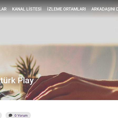
LAR
KANAL LISTESI
İZLEME ORTAMLARI
ARKADAŞINI 
itürk Play
igitürk Play
0 Yorum