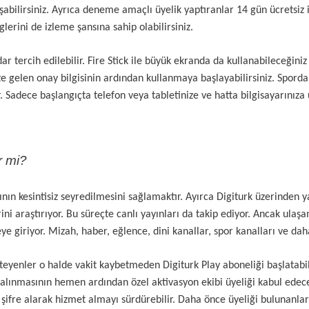
ulaşabilirsiniz. Ayrıca deneme amaçlı üyelik yaptıranlar 14 gün ücrets
lerini de izleme şansına sahip olabilirsiniz.
ar tercih edilebilir. Fire Stick ile büyük ekranda da kullanabileceği
 gelen onay bilgisinin ardından kullanmaya başlayabilirsiniz. Spordan
ece başlangıçta telefon veya tabletinize ve hatta bilgisayarınıza uy
r mi?
ının kesintisiz seyredilmesini sağlamaktır. Ayırca Digiturk üzerinden 
erini araştırıyor. Bu süreçte canlı yayınları da takip ediyor. Ancak ula
 giriyor. Mizah, haber, eğlence, dini kanallar, spor kanalları ve dah
steyenler o halde vakit kaybetmeden Digiturk Play aboneliği başlatabil
 alınmasının hemen ardından özel aktivasyon ekibi üyeliği kabul edec
şifre alarak hizmet almayı sürdürebilir. Daha önce üyeliği bulunanlar 