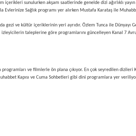
m içerikleri sunulurken akşam saatlerinde genelde dizi ağırlıklı yayı
la Evlerinize Sağlık programı yer alırken Mustafa Karataş ile Muhabbe
lda gezi ve kültür içeriklerinin yeri ayrıdır. Özlem Tunca ile Dünya
nda izleyicilerin taleplerine göre programlarını güncelleyen Kanal 7 Av
am programları ve filmlerle ön plana çıkıyor. En çok seyredilen dizileri
abbet Kapısı ve Cuma Sohbetleri gibi dini programlara yer veriliyor