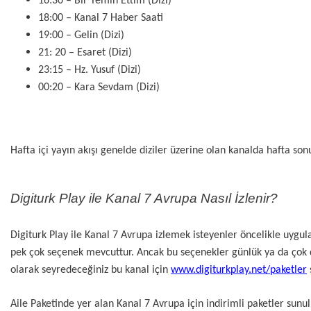
16:30 – Bir Yemin Ettim (Dizi)
18:00 – Kanal 7 Haber Saati
19:00 – Gelin (Dizi)
21: 20 – Esaret (Dizi)
23:15 – Hz. Yusuf (Dizi)
00:20 – Kara Sevdam (Dizi)
Hafta içi yayın akışı genelde diziler üzerine olan kanalda hafta so
Digiturk Play ile Kanal 7 Avrupa Nasıl İzlenir?
Digiturk Play ile Kanal 7 Avrupa izlemek isteyenler öncelikle uygul
pek çok seçenek mevcuttur. Ancak bu seçenekler günlük ya da çok d
olarak seyredeceğiniz bu kanal için
www.digiturkplay.net/paketler
Aile Paketinde yer alan Kanal 7 Avrupa için indirimli paketler sunul