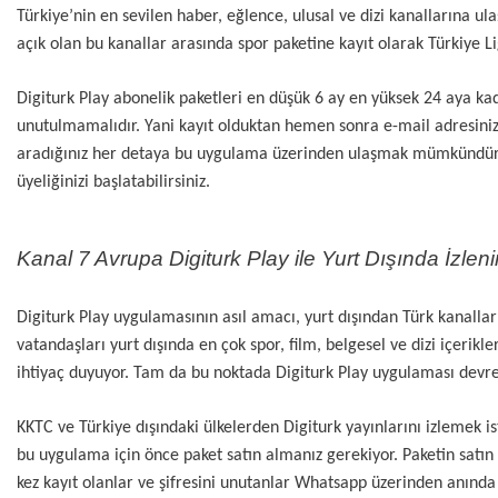
Türkiye’nin en sevilen haber, eğlence, ulusal ve dizi kanallarına 
açık olan bu kanallar arasında spor paketine kayıt olarak Türkiye Lig
Digiturk Play abonelik paketleri en düşük 6 ay en yüksek 24 aya kad
unutulmamalıdır. Yani kayıt olduktan hemen sonra e-mail adresinize
aradığınız her detaya bu uygulama üzerinden ulaşmak mümkündür. Sad
üyeliğinizi başlatabilirsiniz.
Kanal 7 Avrupa Digiturk Play ile Yurt Dışında İzleni
Digiturk Play uygulamasının asıl amacı, yurt dışından Türk kanallar
vatandaşları yurt dışında en çok spor, film, belgesel ve dizi içerikl
ihtiyaç duyuyor. Tam da bu noktada Digiturk Play uygulaması devreye
KKTC ve Türkiye dışındaki ülkelerden Digiturk yayınlarını izlemek i
bu uygulama için önce paket satın almanız gerekiyor. Paketin satın
kez kayıt olanlar ve şifresini unutanlar Whatsapp üzerinden anında 