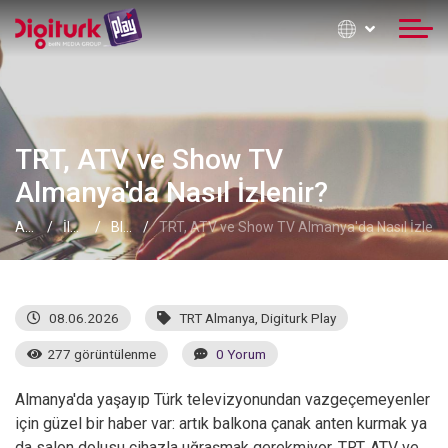
TRT, ATV ve Show TV
Almanya'da Nasıl İzlenir?
Anasayfa
İletişim Formu
Blog
TRT, ATV ve Show TV Almanya'da Nasıl İzleni
08.06.2026
TRT Almanya
,
Digiturk Play
277 görüntülenme
0 Yorum
Almanya'da yaşayıp Türk televizyonundan vazgeçemeyenler
için güzel bir haber var: artık balkona çanak anten kurmak ya
da salon dolusu cihazla uğraşmak gerekmiyor. TRT, ATV ve