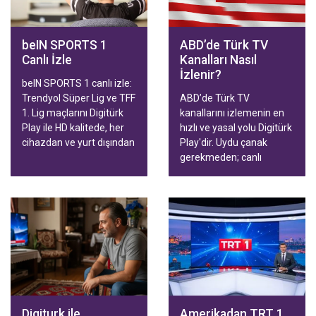
beIN SPORTS 1
ABD’de Türk TV
Canlı İzle
Kanalları Nasıl
İzlenir?
beIN SPORTS 1 canlı izle:
Trendyol Süper Lig ve TFF
ABD’de Türk TV
1. Lig maçlarını Digitürk
kanallarını izlemenin en
Play ile HD kalitede, her
hızlı ve yasal yolu Digitürk
cihazdan ve yurt dışından
Play'dir. Uydu çanak
kesintisiz takip edin.
gerekmeden; canlı
yayınlar, diziler, filmler ve
Trendyol Süper Lig
maçları Smart TV,
telefon, tablet ve
bilgisayardan HD kalitede
izlenir. Aile ve Spor
paketleriyle hızlı
aktivasyon.
Digiturk ile
Amerikadan TRT 1