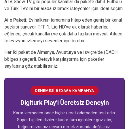
ATV, Show TV gibi popüler kanallar da pakete dahil. Futbolu
ve Türk TV'sini bir arada izlemek isteyenler için ideal seçim.
Aile Paketi:
Ev halkının tamamına hitap eden geniş bir kanal
seçkisi sunuyor. TFF 1. Lig HD'ye ek olarak haberler,
eğlence, çocuk kanalları ve çok daha fazlası mevcut. Ailece
televizyon izlemeyi sevenler için birebir.
Her iki paket de Almanya, Avusturya ve İsviçre'de (DACH
bölgesi) geçerli. Detaylı karşılaştırma için
paketler
sayfasına
göz atabilirsiniz.
DENEMESI BEDAVA KAMPANYA
Digiturk Play'i Ücretsiz Deneyin
Karar vermeden önce hiçbir ücret ödemeden test edin.
Süper Lig'den dizilere kadar tüm içeriklere göz atın,
beğenmezseniz devam etmek zorunda değilsiniz.