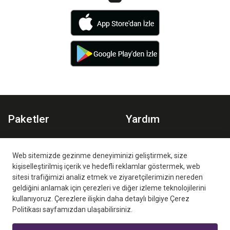
Paketler
Yardım
Spor Paketi
Planlar
Aile Paketi
İzleme Ortamları
Web sitemizde gezinme deneyiminizi geliştirmek, size
kişiselleştirilmiş içerik ve hedefli reklamlar göstermek, web
Sıkça Sorulan Sorular
sitesi trafiğimizi analiz etmek ve ziyaretçilerimizin nereden
geldiğini anlamak için çerezleri ve diğer izleme teknolojilerini
kullanıyoruz. Çerezlere ilişkin daha detaylı bilgiye Çerez
Politikası sayfamızdan ulaşabilirsiniz.