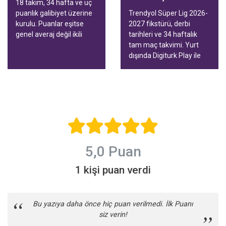
18 takım, 34 hafta ve üç
puanlık galibiyet üzerine
Trendyol Süper Lig 2026-
kurulu. Puanlar eşitse
2027 fikstürü, derbi
genel averaj değil ikili
tarihleri ve 34 haftalık
averaj konuşuyor. Bu
tam maç takvimi. Yurt
rehberde tablodaki renkli
dışında Digiturk Play ile
hatlar, Avrupa ve küme
tüm maçları birçok
düşme sınırı, tablonun ne
cihazda, canlı yayını
zaman güvenilir olduğu
durdurup geri alarak
ve yurt dışından izleme
izleyin.
yolları var.
5,0 Puan
1 kişi puan verdi
Bu yazıya daha önce hiç puan verilmedi. İlk Puanı
siz verin!