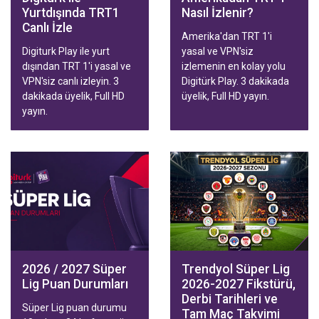
Yurtdışında TRT1
Nasıl İzlenir?
Canlı İzle
Amerika'dan TRT 1'i
Digiturk Play ile yurt
yasal ve VPN'siz
dışından TRT 1'i yasal ve
izlemenin en kolay yolu
VPN'siz canlı izleyin. 3
Digitürk Play. 3 dakikada
dakikada üyelik, Full HD
üyelik, Full HD yayın.
yayın.
2026 / 2027 Süper
Trendyol Süper Lig
Lig Puan Durumları
2026-2027 Fikstürü,
Derbi Tarihleri ve
Süper Lig puan durumu
Tam Maç Takvimi