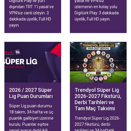
Digiturk Play ile yurt
yasal ve VPN'siz
dışından TRT 1'i yasal ve
izlemenin en kolay yolu
VPN'siz canlı izleyin. 3
Digitürk Play. 3 dakikada
dakikada üyelik, Full HD
üyelik, Full HD yayın.
yayın.
2026 / 2027 Süper
Trendyol Süper Lig
Lig Puan Durumları
2026-2027 Fikstürü,
Derbi Tarihleri ve
Süper Lig puan durumu
Tam Maç Takvimi
18 takım, 34 hafta ve üç
puanlık galibiyet üzerine
Trendyol Süper Lig 2026-
kurulu. Puanlar eşitse
2027 fikstürü, derbi
genel averaj değil ikili
tarihleri ve 34 haftalık