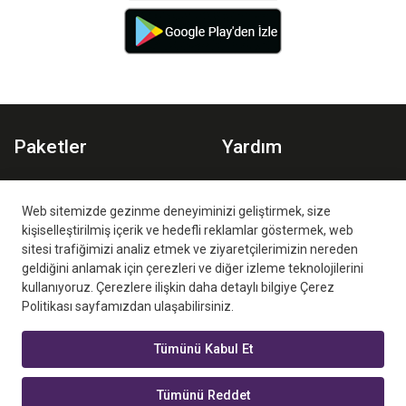
Paketler
Yardım
Spor Paketi
Planlar
Aile Paketi
İzleme Ortamları
Web sitemizde gezinme deneyiminizi geliştirmek, size
kişiselleştirilmiş içerik ve hedefli reklamlar göstermek, web
Sıkça Sorulan Sorular
sitesi trafiğimizi analiz etmek ve ziyaretçilerimizin nereden
geldiğini anlamak için çerezleri ve diğer izleme teknolojilerini
kullanıyoruz. Çerezlere ilişkin daha detaylı bilgiye Çerez
Politikası sayfamızdan ulaşabilirsiniz.
Tümünü Kabul Et
Digiturk Play Yurtdışı Yetkili Satış Ortağı
Tümünü Reddet