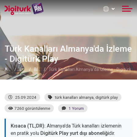
Türk Kanalları Almanya'da İzleme
- Digitürk Play
Anasayfa
İletişim Formu
Blog
Türk Kanalları Almanya'da İzleme - Digitürk Pl
25.09.2024
türk kanalları almanya
,
digitürk play
7260 görüntülenme
1 Yorum
Kısaca (TL;DR):
Almanya'da Türk kanalları izlemenin
en pratik yolu
Digitürk Play yurt dışı aboneliği
dir.