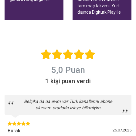
averaj konuşuyor. Bu
tam maç takvimi. Yurt
rehberde tablodaki renkli
dışında Digiturk Play ile
hatlar, Avrupa ve küme
tüm maçları birçok
düşme sınırı, tablonun ne
cihazda, canlı yayını
zaman güvenilir olduğu
durdurup geri alarak
ve yurt dışından izleme
izleyin.
yolları var.
5,0 Puan
1 kişi puan verdi
Belçika da da evim var Türk kanallarını abone
olursam oradada izleye bilirmiyim
Burak
26.07.2025