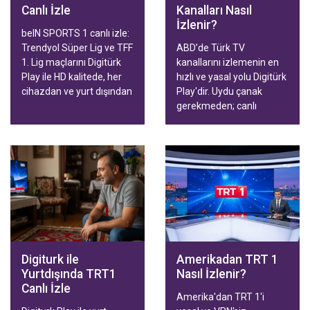
Canlı İzle
Kanalları Nasıl
İzlenir?
beIN SPORTS 1 canlı izle:
Trendyol Süper Lig ve TFF
ABD’de Türk TV
1. Lig maçlarını Digitürk
kanallarını izlemenin en
Play ile HD kalitede, her
hızlı ve yasal yolu Digitürk
cihazdan ve yurt dışından
Play'dir. Uydu çanak
kesintisiz takip edin.
gerekmeden; canlı
yayınlar, diziler, filmler ve
Trendyol Süper Lig
maçları Smart TV,
telefon, tablet ve
bilgisayardan HD kalitede
izlenir. Aile ve Spor
paketleriyle hızlı
aktivasyon.
Digiturk ile
Amerikadan TRT 1
Yurtdışında TRT1
Nasıl İzlenir?
Canlı İzle
Amerika'dan TRT 1'i