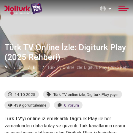
Türk TV Online İzle: Digiturk Play
(2025 Rehberi)
Anasayfa
İletişim Formu
Blog
Türk TV Online İzle: Digiturk Play (2025 Rehber
14.10.2025
Türk TV online izle
,
Digiturk Play yayın
439 görüntülenme
0 Yorum
Türk TV'yi online izlemek
artık
Digiturk Play
ile her
zamankinden daha kolay ve güvenli. Türk kanallarının resmi
ve yasal yayın platformu olan Digiturk Play, izleyicilere