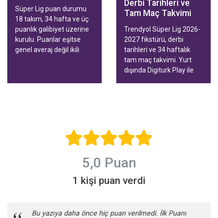
Derbi Tarihleri ve
Süper Lig puan durumu
Tam Maç Takvimi
18 takım, 34 hafta ve üç
puanlık galibiyet üzerine
Trendyol Süper Lig 2026-
kurulu. Puanlar eşitse
2027 fikstürü, derbi
genel averaj değil ikili
tarihleri ve 34 haftalık
averaj konuşuyor. Bu
tam maç takvimi. Yurt
rehberde tablodaki renkli
dışında Digiturk Play ile
hatlar, Avrupa ve küme
tüm maçları birçok
düşme sınırı, tablonun ne
cihazda, canlı yayını
zaman güvenilir olduğu
durdurup geri alarak
ve yurt dışından izleme
izleyin.
yolları var.
5,0 Puan
1 kişi puan verdi
Bu yazıya daha önce hiç puan verilmedi. İlk Puanı