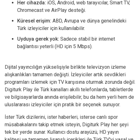
Her cihazda:
iOS, Android, web tarayıcılar, Smart TV,
Chromecast ve AirPlay desteği.
Küresel erişim:
ABD, Avrupa ve dünya genelindeki
Türk izleyiciler için kullanılabilir.
Uyduya gerek yok:
Sadece stabil bir internet
bağlantısı yeterli (HD için 5 Mbps).
Dijital yayıncılığın yükselişiyle birlikte televizyon izleme
alışkanlıkları tamamen değişti. İzleyiciler artık sevdikleri
programları izlemek için TV karşısına oturmak zorunda değil.
Digiturk Play ile Türk kanalları akıllı telefonlarda, tabletlerde
ve bilgisayarlarda anında erişilebilir; bu da hem yerli hem de
uluslararası izleyiciler için pratik bir seçenek sunuyor.
İster Türk dizilerini, ister haberleri, isterse canlı spor
müsabakalarını takip etmek isteyin, Digiturk Play her şeyi
tek bir yerde sunar. Kullanıcı dostu arayüzü, HD yayın
kalitesi ve tamamen lisanslı içerikleri ile Türk TV'yi yasal ve