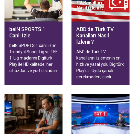
beIN SPORTS 1
ABD’de Türk TV
Canlı İzle
Kanalları Nasıl
İzlenir?
beIN SPORTS 1 canlı izle:
Trendyol Süper Lig ve TFF
ABD’de Türk TV
1. Lig maçlarını Digitürk
kanallarını izlemenin en
Play ile HD kalitede, her
hızlı ve yasal yolu Digitürk
cihazdan ve yurt dışından
Play'dir. Uydu çanak
kesintisiz takip edin.
gerekmeden; canlı
yayınlar, diziler, filmler ve
Trendyol Süper Lig
maçları Smart TV,
telefon, tablet ve
bilgisayardan HD kalitede
izlenir. Aile ve Spor
paketleriyle hızlı
aktivasyon.