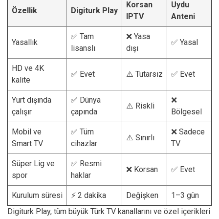
Korsan
Uydu
Özellik
Digiturk Play
IPTV
Anteni
✅ Tam
❌ Yasa
Yasallık
✅ Yasal
lisanslı
dışı
HD ve 4K
✅ Evet
⚠️ Tutarsız
✅ Evet
kalite
Yurt dışında
✅ Dünya
❌
⚠️ Riskli
çalışır
çapında
Bölgesel
Mobil ve
✅ Tüm
❌ Sadece
⚠️ Sınırlı
Smart TV
cihazlar
TV
Süper Lig ve
✅ Resmi
❌ Korsan
✅ Evet
spor
haklar
Kurulum süresi
⚡ 2 dakika
Değişken
1–3 gün
Digiturk Play, tüm büyük Türk TV kanallarını ve özel içerikleri