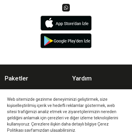
Paketler
Yardım
Spor Paketi
Planlar
Aile Paketi
İzleme Ortamları
Web sitemizde gezinme deneyiminizi geliştirmek, size
kişiselleştirilmiş içerik ve hedefli reklamlar göstermek, web
Sıkça Sorulan Sorular
sitesi trafiğimizi analiz etmek ve ziyaretçilerimizin nereden
geldiğini anlamak için çerezleri ve diğer izleme teknolojilerini
kullanıyoruz. Çerezlere ilişkin daha detaylı bilgiye Çerez
Politikası sayfamızdan ulaşabilirsiniz.