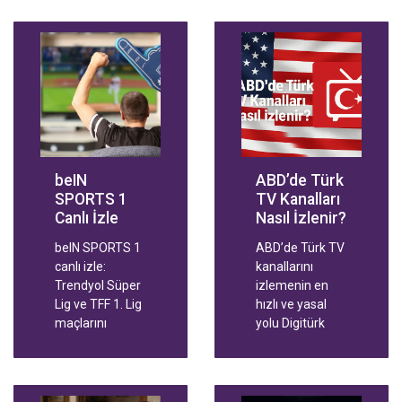
beIN
ABD’de Türk
SPORTS 1
TV Kanalları
Canlı İzle
Nasıl İzlenir?
beIN SPORTS 1
ABD’de Türk TV
canlı izle:
kanallarını
Trendyol Süper
izlemenin en
Lig ve TFF 1. Lig
hızlı ve yasal
maçlarını
yolu Digitürk
Digitürk Play ile
Play'dir. Uydu
HD kalitede, her
çanak
cihazdan ve
gerekmeden;
yurt dışından
canlı yayınlar,