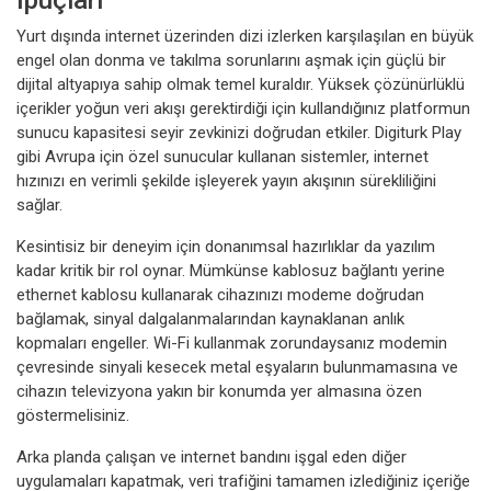
İpuçları
Yurt dışında internet üzerinden dizi izlerken karşılaşılan en büyük
engel olan donma ve takılma sorunlarını aşmak için güçlü bir
dijital altyapıya sahip olmak temel kuraldır. Yüksek çözünürlüklü
içerikler yoğun veri akışı gerektirdiği için kullandığınız platformun
sunucu kapasitesi seyir zevkinizi doğrudan etkiler. Digiturk Play
gibi Avrupa için özel sunucular kullanan sistemler, internet
hızınızı en verimli şekilde işleyerek yayın akışının sürekliliğini
sağlar.
Kesintisiz bir deneyim için donanımsal hazırlıklar da yazılım
kadar kritik bir rol oynar. Mümkünse kablosuz bağlantı yerine
ethernet kablosu kullanarak cihazınızı modeme doğrudan
bağlamak, sinyal dalgalanmalarından kaynaklanan anlık
kopmaları engeller. Wi-Fi kullanmak zorundaysanız modemin
çevresinde sinyali kesecek metal eşyaların bulunmamasına ve
cihazın televizyona yakın bir konumda yer almasına özen
göstermelisiniz.
Arka planda çalışan ve internet bandını işgal eden diğer
uygulamaları kapatmak, veri trafiğini tamamen izlediğiniz içeriğe