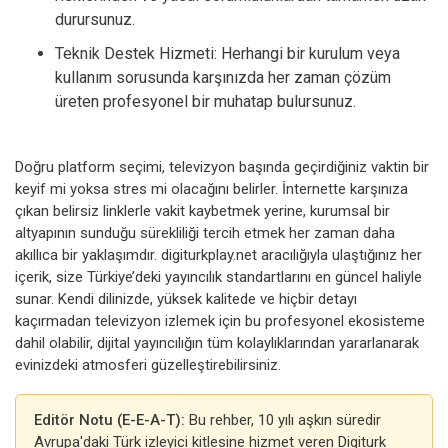
durursunuz.
Teknik Destek Hizmeti: Herhangi bir kurulum veya
kullanım sorusunda karşınızda her zaman çözüm
üreten profesyonel bir muhatap bulursunuz.
Doğru platform seçimi, televizyon başında geçirdiğiniz vaktin bir
keyif mi yoksa stres mi olacağını belirler. İnternette karşınıza
çıkan belirsiz linklerle vakit kaybetmek yerine, kurumsal bir
altyapının sunduğu sürekliliği tercih etmek her zaman daha
akıllıca bir yaklaşımdır. digiturkplay.net aracılığıyla ulaştığınız her
içerik, size Türkiye’deki yayıncılık standartlarını en güncel haliyle
sunar. Kendi dilinizde, yüksek kalitede ve hiçbir detayı
kaçırmadan televizyon izlemek için bu profesyonel ekosisteme
dahil olabilir, dijital yayıncılığın tüm kolaylıklarından yararlanarak
evinizdeki atmosferi güzelleştirebilirsiniz.
Editör Notu (E-E-A-T):
Bu rehber, 10 yılı aşkın süredir
Avrupa'daki Türk izleyici kitlesine hizmet veren Digiturk