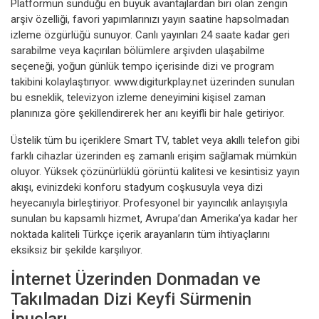
Platformun sunduğu en büyük avantajlardan biri olan zengin
arşiv özelliği, favori yapımlarınızı yayın saatine hapsolmadan
izleme özgürlüğü sunuyor. Canlı yayınları 24 saate kadar geri
sarabilme veya kaçırılan bölümlere arşivden ulaşabilme
seçeneği, yoğun günlük tempo içerisinde dizi ve program
takibini kolaylaştırıyor. www.digiturkplay.net üzerinden sunulan
bu esneklik, televizyon izleme deneyimini kişisel zaman
planınıza göre şekillendirerek her anı keyifli bir hale getiriyor.
Üstelik tüm bu içeriklere Smart TV, tablet veya akıllı telefon gibi
farklı cihazlar üzerinden eş zamanlı erişim sağlamak mümkün
oluyor. Yüksek çözünürlüklü görüntü kalitesi ve kesintisiz yayın
akışı, evinizdeki konforu stadyum coşkusuyla veya dizi
heyecanıyla birleştiriyor. Profesyonel bir yayıncılık anlayışıyla
sunulan bu kapsamlı hizmet, Avrupa’dan Amerika’ya kadar her
noktada kaliteli Türkçe içerik arayanların tüm ihtiyaçlarını
eksiksiz bir şekilde karşılıyor.
İnternet Üzerinden Donmadan ve
Takılmadan Dizi Keyfi Sürmenin