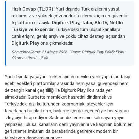
Hızlı Cevap (TL;DR):
Yurt dışında Türk dizilerini yasal,
reklamsız ve yüksek çözünürlüklü izlemek için en güvenilir
5 platform sırasıyla
Digiturk Play, Tabii, BluTV, Netflix
Türkiye ve Exxen
'dir. Türkiye'deki tüm ulusal kanallara
canlı erişim, geniş arşiv ve çoklu cihaz desteği açısından
Digiturk Play
öne çıkmaktadır.
Son güncelleme: 21 Mayıs 2026 · Yazar: Digiturk Play Editör Ekibi ·
Okuma süresi: ~7 dk
Yurt dışında yaşayan Türkler için en sevilen yerli yapımları takip
edebilecekleri platformlar arasında hem yasal güvencesi hem
de zengin kanal çeşitliliği ile Digiturk Play ilk sırada yer
almaktadır. Gurbette memleket hasretini dindirmek ve
Türkiye’deki dizi kültüründen kopmamak isteyenler için
tasarlanan bu platform, binlerce içerik seçeneğiyle her yaştan
izleyiciye hitap ediyor. Sadece dizilerle sınırlı kalmayan yayın
yelpazesi, ulusal kanalların canlı yayınlarını ve kaçırılan bölümleri
geri izleme imkanını da beraberinde getirerek modern bir
televizyon deneyimi sunuyor.