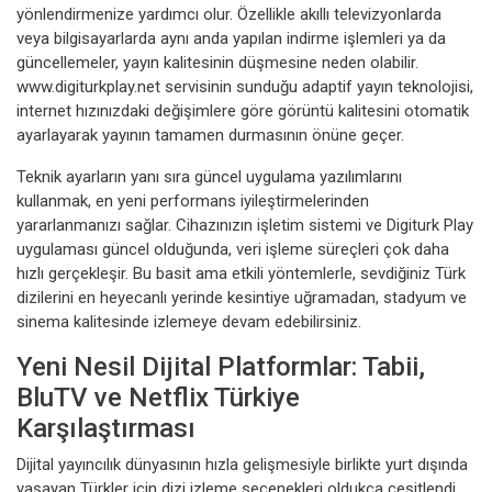
yönlendirmenize yardımcı olur. Özellikle akıllı televizyonlarda
veya bilgisayarlarda aynı anda yapılan indirme işlemleri ya da
güncellemeler, yayın kalitesinin düşmesine neden olabilir.
www.digiturkplay.net servisinin sunduğu adaptif yayın teknolojisi,
internet hızınızdaki değişimlere göre görüntü kalitesini otomatik
ayarlayarak yayının tamamen durmasının önüne geçer.
Teknik ayarların yanı sıra güncel uygulama yazılımlarını
kullanmak, en yeni performans iyileştirmelerinden
yararlanmanızı sağlar. Cihazınızın işletim sistemi ve Digiturk Play
uygulaması güncel olduğunda, veri işleme süreçleri çok daha
hızlı gerçekleşir. Bu basit ama etkili yöntemlerle, sevdiğiniz Türk
dizilerini en heyecanlı yerinde kesintiye uğramadan, stadyum ve
sinema kalitesinde izlemeye devam edebilirsiniz.
Yeni Nesil Dijital Platformlar: Tabii,
BluTV ve Netflix Türkiye
Karşılaştırması
Dijital yayıncılık dünyasının hızla gelişmesiyle birlikte yurt dışında
yaşayan Türkler için dizi izleme seçenekleri oldukça çeşitlendi