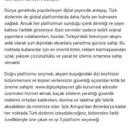
Dünya genelinde popülerleşen dijital yayıncılık anlayışı, Türk
dizilerinin de global platformlarda daha fazla yer bulmasını
sağladı. Ancak her platformun sunduğu içerik derinliği ve yayın
kalitesi farklılık gösteriyor. Bazı servisler sadece belirli orijinal
yapımlara odaklanırken, bazıları Türkiye’deki televizyon akışını
anlık olarak yurt dışındaki ekranlara yansıtma gücüne sahip. Bu
noktada kullanıcılar için en önemli kriter, reklam karmaşasından
uzak, yüksek çözünürlüklü ve yasal bir izleme ortamına sahip
olmaktır.
Doğru platformu seçmek, akşam kuşağındaki dizi keyfinizin
bölünmemesi ve kişisel verilerinizin güvenliği açısından kritik bir
öneme sahiptir. www.digiturkplay.net gibi kurumsal adresler
üzerinden hizmet almak, kaçak sitelerin yarattığı güvenlik
risklerini ortadan kaldırırken, donma ve takılma gibi teknik
aksaklıkları da minimize eder. İşte Avrupa’dan Amerika’ya kadar
her noktada Türk dizilerini izleyebileceğiniz, birbirinden farklı
özellikleriyle öne çıkan en iyi 5 platform seçeneği: