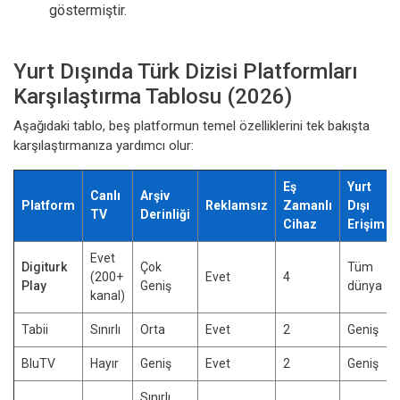
göstermiştir.
Yurt Dışında Türk Dizisi Platformları
Karşılaştırma Tablosu (2026)
Aşağıdaki tablo, beş platformun temel özelliklerini tek bakışta
karşılaştırmanıza yardımcı olur:
Eş
Yurt
Canlı
Arşiv
Platform
Reklamsız
Zamanlı
Dışı
TV
Derinliği
Cihaz
Erişim
Evet
Digiturk
Çok
Tüm
(200+
Evet
4
Play
Geniş
dünya
kanal)
Tabii
Sınırlı
Orta
Evet
2
Geniş
BluTV
Hayır
Geniş
Evet
2
Geniş
Sınırlı