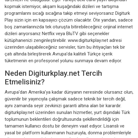
kopmak istemiyor, akşam kuşağındaki dizileri ve tartışma
programlarını sıcağı sıcağına takip etmeyi seviyorsanız Digiturk
Play sizin için en kapsayıcı çözüm olacaktır. Öte yandan, sadece
boş zamanlarınızda tek oturuşta bitirebileceğiniz orijinal internet
dizileri arıyorsanız Netflix veya BluTV gibi seçenekler
kütüphanenizi zenginleştirebilir. www.digiturkplay.net adresi
üzerinden ulaşabileceğiniz servisler, tüm bu ihtiyaçları tek bir
çatı altında birleştirerek Avrupa’da kaliteli Türkçe içerik
tüketmenin en profesyonel yolunu sunmaya devam ediyor.
Neden Digiturkplay.net Tercih
Etmelisiniz?
Avrupa'dan Amerika'ya kadar dünyanın neresinde olursanız olun,
güvenilir bir yayıncıyla çalışmak sadece teknik bir tercih değil,
aynı zamanda seyir zevkinizi garanti altına alan bir karardır.
digiturkplay.net üzerinden sunulan hizmetler, yurt dışındaki Türk
toplumunun beklentileri doğrultusunda şekillendirildiği için
tamamen kullanıcı dostu bir deneyim vaat ediyor. Lisanslı ve
yasal bir platform kullanmanın huzuruyla, donma problemleriyle