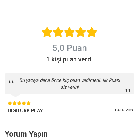
tablodaki renkli
Digiturk Play ile
hatlar, Avrupa
tüm maçları
ve küme düşme
birçok cihazda,
sınırı, tablonun
canlı yayını
ne zaman
durdurup geri
güvenilir olduğu
alarak izleyin.
ve yurt dışından
5,0 Puan
izleme yolları
var.
1 kişi puan verdi
Bu yazıya daha önce hiç puan verilmedi. İlk Puanı
siz verin!
DIGITURK PLAY
04.02.2026
Yorum Yapın