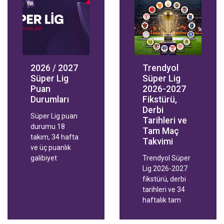
2026 / 2027
Trendyol
Süper Lig
Süper Lig
Puan
2026-2027
Durumları
Fikstürü,
Derbi
Süper Lig puan
Tarihleri ve
durumu 18
Tam Maç
takım, 34 hafta
Takvimi
ve üç puanlık
galibiyet
Trendyol Süper
üzerine kurulu.
Lig 2026-2027
Puanlar eşitse
fikstürü, derbi
genel averaj
tarihleri ve 34
değil ikili averaj
haftalık tam
konuşuyor. Bu
maç takvimi.
rehberde
Yurt dışında