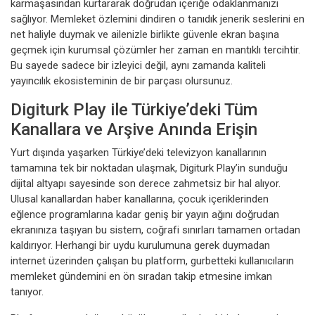
karmaşasından kurtararak doğrudan içeriğe odaklanmanızı
sağlıyor. Memleket özlemini dindiren o tanıdık jenerik seslerini en
net haliyle duymak ve ailenizle birlikte güvenle ekran başına
geçmek için kurumsal çözümler her zaman en mantıklı tercihtir.
Bu sayede sadece bir izleyici değil, aynı zamanda kaliteli
yayıncılık ekosisteminin de bir parçası olursunuz.
Digiturk Play ile Türkiye’deki Tüm
Kanallara ve Arşive Anında Erişin
Yurt dışında yaşarken Türkiye’deki televizyon kanallarının
tamamına tek bir noktadan ulaşmak, Digiturk Play’in sunduğu
dijital altyapı sayesinde son derece zahmetsiz bir hal alıyor.
Ulusal kanallardan haber kanallarına, çocuk içeriklerinden
eğlence programlarına kadar geniş bir yayın ağını doğrudan
ekranınıza taşıyan bu sistem, coğrafi sınırları tamamen ortadan
kaldırıyor. Herhangi bir uydu kurulumuna gerek duymadan
internet üzerinden çalışan bu platform, gurbetteki kullanıcıların
memleket gündemini en ön sıradan takip etmesine imkan
tanıyor.