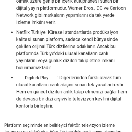
olmak üzere geniş bir içerik kütüphanesi sunan bir
dijital yayın platformudur. Warner Bros., DC ve Cartoon
Network gibi markaların yapımlarını da tek yerde
izleme imkânı verir.
Netflix Türkiye: Küresel standartlarda prodüksiyon
kalitesi sunan platform, sadece kendi bünyesinde
çekilen orijinal Türk dizilerine odaklanır. Ancak bu
platformda Türkiye’deki ulusal kanalların canlı
yayınlarını veya günlük dizileri takip etme imkanı
bulunmamaktadır.
: Diğerlerinden farklı olarak tüm
Digiturk Play
ulusal kanalların canlı akışını sunan tek yasal adrestir.
Hem en güncel dizileri anlık takip etmenizi sağlar hem
de devasa bir dizi arşiviyle televizyon keyfini dijital
konforla birleştirir.
Platform seçiminde en belirleyici faktör, televizyon izleme
tarzınızın ne olduğudur. Eğer Türkiye’deki canlı yayın akışından