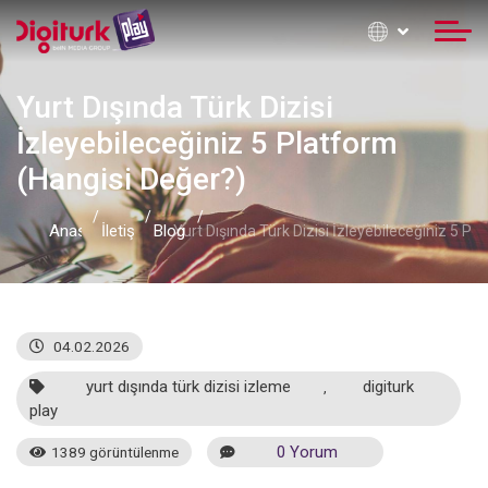
Yurt Dışında Türk Dizisi
İzleyebileceğiniz 5 Platform
(Hangisi Değer?)
Anasayfa
İletişim Formu
Blog
Yurt Dışında Türk Dizisi İzleyebileceğiniz 5 Pl
04.02.2026
yurt dışında türk dizisi izleme
digiturk
,
play
0 Yorum
1389 görüntülenme