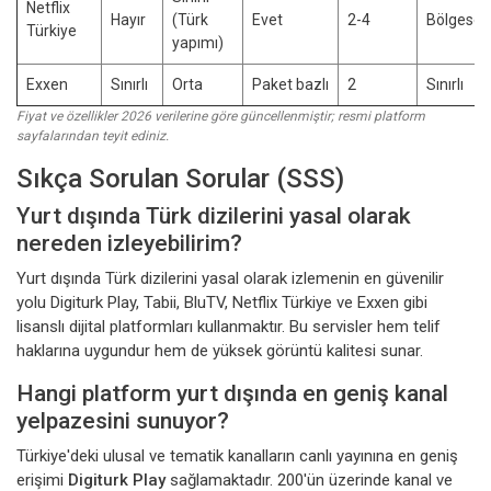
Netflix
Hayır
(Türk
Evet
2-4
Bölgesel
Türkiye
yapımı)
Exxen
Sınırlı
Orta
Paket bazlı
2
Sınırlı
Fiyat ve özellikler 2026 verilerine göre güncellenmiştir; resmi platform
sayfalarından teyit ediniz.
Sıkça Sorulan Sorular (SSS)
Yurt dışında Türk dizilerini yasal olarak
nereden izleyebilirim?
Yurt dışında Türk dizilerini yasal olarak izlemenin en güvenilir
yolu Digiturk Play, Tabii, BluTV, Netflix Türkiye ve Exxen gibi
lisanslı dijital platformları kullanmaktır. Bu servisler hem telif
haklarına uygundur hem de yüksek görüntü kalitesi sunar.
Hangi platform yurt dışında en geniş kanal
yelpazesini sunuyor?
Türkiye'deki ulusal ve tematik kanalların canlı yayınına en geniş
erişimi
Digiturk Play
sağlamaktadır. 200'ün üzerinde kanal ve