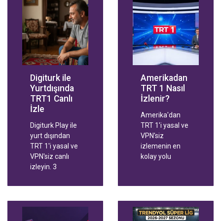
kesintisiz takip
diziler, filmler ve
edin.
Trendyol Süper
Lig maçları
Smart TV,
telefon, tablet
ve bilgisayardan
HD kalitede
Digiturk ile
Amerikadan
izlenir. Aile ve
Yurtdışında
TRT 1 Nasıl
Spor
TRT1 Canlı
İzlenir?
paketleriyle hızlı
İzle
aktivasyon.
Amerika'dan
Digiturk Play ile
TRT 1'i yasal ve
yurt dışından
VPN'siz
TRT 1'i yasal ve
izlemenin en
VPN'siz canlı
kolay yolu
izleyin. 3
Digitürk Play. 3
dakikada üyelik,
dakikada üyelik,
Full HD yayın.
Full HD yayın.