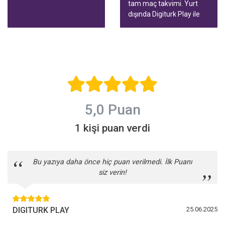
averaj konuşuyor. Bu
tam maç takvimi. Yurt
rehberde tablodaki renkli
dışında Digiturk Play ile
hatlar, Avrupa ve küme
tüm maçları birçok
düşme sınırı, tablonun ne
cihazda, canlı yayını
zaman güvenilir olduğu
durdurup geri alarak
ve yurt dışından izleme
izleyin.
yolları var.
5,0 Puan
1 kişi puan verdi
Bu yazıya daha önce hiç puan verilmedi. İlk Puanı
siz verin!
DIGITURK PLAY
25.06.2025