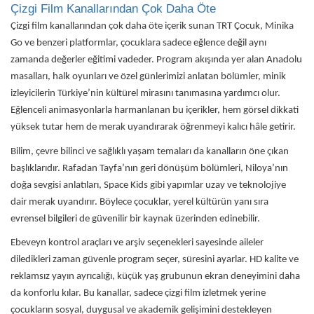
Çizgi Film Kanallarından Çok Daha Öte
Çizgi film kanallarından çok daha öte içerik sunan TRT Çocuk, Minika
Go ve benzeri platformlar, çocuklara sadece eğlence değil aynı
zamanda değerler eğitimi vadeder. Program akışında yer alan Anadolu
masalları, halk oyunları ve özel günlerimizi anlatan bölümler, minik
izleyicilerin Türkiye’nin kültürel mirasını tanımasına yardımcı olur.
Eğlenceli animasyonlarla harmanlanan bu içerikler, hem görsel dikkati
yüksek tutar hem de merak uyandırarak öğrenmeyi kalıcı hâle getirir.
Bilim, çevre bilinci ve sağlıklı yaşam temaları da kanalların öne çıkan
başlıklarıdır. Rafadan Tayfa’nın geri dönüşüm bölümleri, Niloya’nın
doğa sevgisi anlatıları, Space Kids gibi yapımlar uzay ve teknolojiye
dair merak uyandırır. Böylece çocuklar, yerel kültürün yanı sıra
evrensel bilgileri de güvenilir bir kaynak üzerinden edinebilir.
Ebeveyn kontrol araçları ve arşiv seçenekleri sayesinde aileler
diledikleri zaman güvenle program seçer, süresini ayarlar. HD kalite ve
reklamsız yayın ayrıcalığı, küçük yaş grubunun ekran deneyimini daha
da konforlu kılar. Bu kanallar, sadece çizgi film izletmek yerine
çocukların sosyal, duygusal ve akademik gelişimini destekleyen