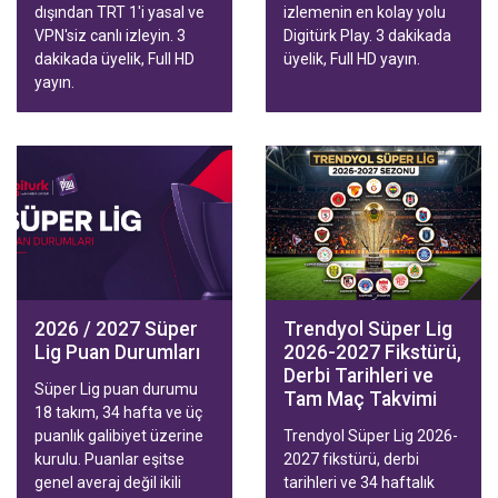
dışından TRT 1'i yasal ve
izlemenin en kolay yolu
VPN'siz canlı izleyin. 3
Digitürk Play. 3 dakikada
dakikada üyelik, Full HD
üyelik, Full HD yayın.
yayın.
2026 / 2027 Süper
Trendyol Süper Lig
Lig Puan Durumları
2026-2027 Fikstürü,
Derbi Tarihleri ve
Süper Lig puan durumu
Tam Maç Takvimi
18 takım, 34 hafta ve üç
puanlık galibiyet üzerine
Trendyol Süper Lig 2026-
kurulu. Puanlar eşitse
2027 fikstürü, derbi
genel averaj değil ikili
tarihleri ve 34 haftalık