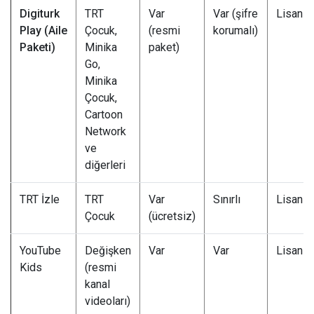
Digiturk
TRT
Var
Var (şifre
Lisansl
Play (Aile
Çocuk,
(resmi
korumalı)
Paketi)
Minika
paket)
Go,
Minika
Çocuk,
Cartoon
Network
ve
diğerleri
TRT İzle
TRT
Var
Sınırlı
Lisansl
Çocuk
(ücretsiz)
YouTube
Değişken
Var
Var
Lisansl
Kids
(resmi
kanal
videoları)