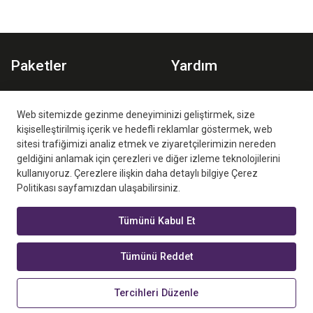
Paketler
Yardım
Spor Paketi
Planlar
Aile Paketi
İzleme Ortamları
Web sitemizde gezinme deneyiminizi geliştirmek, size
kişiselleştirilmiş içerik ve hedefli reklamlar göstermek, web
Sıkça Sorulan Sorular
sitesi trafiğimizi analiz etmek ve ziyaretçilerimizin nereden
geldiğini anlamak için çerezleri ve diğer izleme teknolojilerini
kullanıyoruz. Çerezlere ilişkin daha detaylı bilgiye Çerez
Politikası sayfamızdan ulaşabilirsiniz.
Tümünü Kabul Et
Digiturk Play Yurtdışı Yetkili Satış Ortağı
Tümünü Reddet
Digiturk Play bir beIN MEDIA GROUP kuruluşudur. © 2026 New
Generation Media LLC Her hakkı saklıdır.
Tercihleri Düzenle
United States / 216.73.217.153