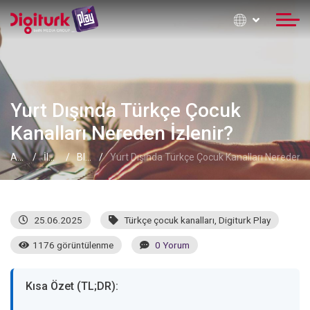
Yurt Dışında Türkçe Çocuk
Kanalları Nereden İzlenir?
Anasayfa
İletişim Formu
Blog
Yurt Dışında Türkçe Çocuk Kanalları Nereden İ
25.06.2025
Türkçe çocuk kanalları
,
Digiturk Play
1176 görüntülenme
0 Yorum
Kısa Özet (TL;DR):