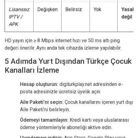
Lisanssız
Değişken
Belirsiz
Yok
Yasal
IPTV /
değil
APK
HD yayın için ≥ 8 Mbps internet hızı ve 50 ms altı ping
değeri önerilir. Aynı anda tek cihazda izleme yapılabilir.
5 Adımda Yurt Dışından Türkçe Çocuk
Kanalları İzleme
Hesap oluşturun:
digiturkplay.net adresinden e-
posta adresinizle ücretsiz üyelik açın.
Aile Paketi’ni seçin:
Çocuk kanallarını içeren yurt dışı
Aile Paketi’ni belirleyin.
Ödemeyi tamamlayın:
Kredi kartı veya uluslararası
ödeme yöntemleriyle aboneliği aktive edin.
Uygulamayı indirin:
App Store, Google Play veya