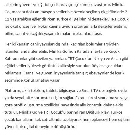
ailelerin güvenli ve eğitici içerik arayışını çözüme kavuşturur. Minika
Go, macera dolu animasyon serileri ve özenle seçilmiş çizgi filmlerle 7-
12 yaş aralığını eğlendirirken Türkçe dil gelişimini destekler. TRT Çocuk
ise okul öncesi ve ilkokul çağına uygun programlarla değerler eğitimi,
bilim, sanat ve sağlıklı yaşam temalarını ekranlara taşır.
Her iki kanalın canlı yayınları dışında, kaçırılan bölümler arşivden
istenilen anda izlenebilir. Minika Go’nun Rafadan Tayfa ve Küçük
Kahramanlar gibi sevilen yapımları, TRT Çocuk’un Niloya ve Aslan gibi
eğitici serileri yüksek görüntü kalitesiyle sunulur. Böylece çocuklar
reklamsız, lisanslı ve güvenilir yayınlarla tanışır; ebeveynler de içerik
seçiminde gönül rahatlığı yaşar.
Platform, akıllı telefon, tablet, bilgisayar ve Smart TV desteğiyle evde
ya da seyahatte sorunsuz erişim sağlar. Ekran süresi sınırlama ve yaşa
göre profil oluşturma özellikleri sayesinde aile kontrolü daima elde
tutulur. Minika Go ve TRT Çocuk’u barındıran Digiturk Play, Türkçe
çocuk kanallarını tek çatı altında toplayarak hem eğlenceyi hem eğitimi
güvenli bir dijital deneyime dönüştürür.