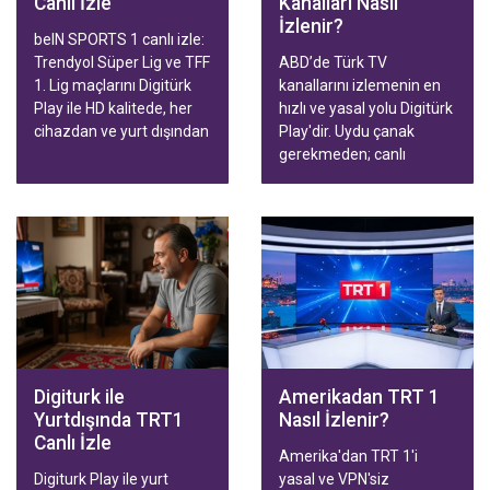
Canlı İzle
Kanalları Nasıl
İzlenir?
beIN SPORTS 1 canlı izle:
Trendyol Süper Lig ve TFF
ABD’de Türk TV
1. Lig maçlarını Digitürk
kanallarını izlemenin en
Play ile HD kalitede, her
hızlı ve yasal yolu Digitürk
cihazdan ve yurt dışından
Play'dir. Uydu çanak
kesintisiz takip edin.
gerekmeden; canlı
yayınlar, diziler, filmler ve
Trendyol Süper Lig
maçları Smart TV,
telefon, tablet ve
bilgisayardan HD kalitede
izlenir. Aile ve Spor
paketleriyle hızlı
aktivasyon.
Digiturk ile
Amerikadan TRT 1
Yurtdışında TRT1
Nasıl İzlenir?
Canlı İzle
Amerika'dan TRT 1'i
Digiturk Play ile yurt
yasal ve VPN'siz